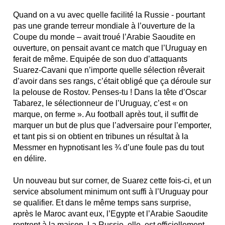
Quand on a vu avec quelle facilité la Russie - pourtant
pas une grande terreur mondiale à l’ouverture de la
Coupe du monde – avait troué l’Arabie Saoudite en
ouverture, on pensait avant ce match que l’Uruguay en
ferait de même. Equipée de son duo d’attaquants
Suarez-Cavani que n’importe quelle sélection rêverait
d’avoir dans ses rangs, c’était obligé que ça déroule sur
la pelouse de Rostov. Penses-tu ! Dans la tête d’Oscar
Tabarez, le sélectionneur de l’Uruguay, c’est « on
marque, on ferme ». Au football après tout, il suffit de
marquer un but de plus que l’adversaire pour l’emporter,
et tant pis si on obtient en tribunes un résultat à la
Messmer en hypnotisant les ¾ d’une foule pas du tout
en délire.
Un nouveau but sur corner, de Suarez cette fois-ci, et un
service absolument minimum ont suffi à l’Uruguay pour
se qualifier. Et dans le même temps sans surprise,
après le Maroc avant eux, l’Egypte et l’Arabie Saoudite
rentrent à la maison. La Russie, elle, est officiellement