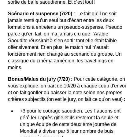
sortie de balle saoudienne. Et c’est tout !
Scénario et suspense (7/20) :
Le fait qu’il ne soit
jamais resté qu’un seul but d’écart entre les deux
formations a entretenu un pseudo-suspense. Pseudo
parce qu’en fait, on n’a jamais cru que l’Arabie
Saoudite réussirait à s’en sortir tant elle était faible
offensivement. Et en plus, le match nul n’aurait
foncièrement rien changé au scénario du groupe. Un
classique du cinéma arménien, les travellings en
moins.
Bonus/Malus du jury (7/20) :
Pour cette catégorie, on
vous explique, on part de 10/20 à chaque coup d'envoi
et on fait gonfler ou baisser la note selon nos propres
critères subjectifs (on est le jury, on fait ce qu'on veut) :
+3 pour le courage saoudien. Les Faucons ont
géré leur après-gifle et ils resteront la seule et
unique équipe de cette deuxième journée de
Mondial à diviser par 5 leur nombre de buts