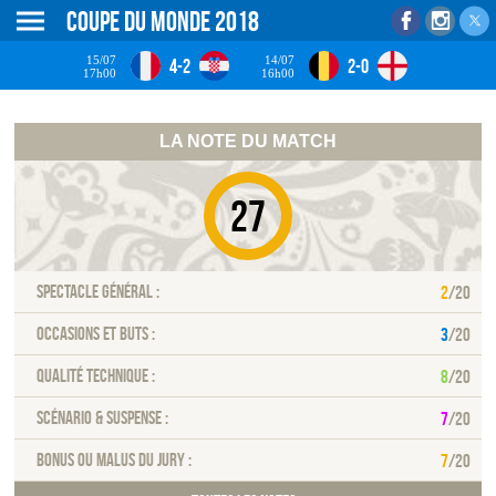
Coupe du monde 2018
15/07
14/07
4-2
2-0
17h00
16h00
LA NOTE DU MATCH
27
Spectacle général :
2
/20
Occasions et buts :
3
/20
Qualité technique :
8
/20
Scénario & Suspense :
7
/20
Bonus ou malus du jury :
7
/20