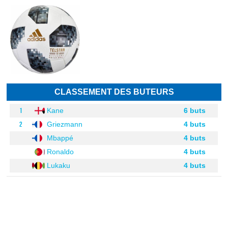
CLASSEMENT DES BUTEURS
1
Kane
6 buts
2
Griezmann
4 buts
Mbappé
4 buts
Ronaldo
4 buts
Lukaku
4 buts