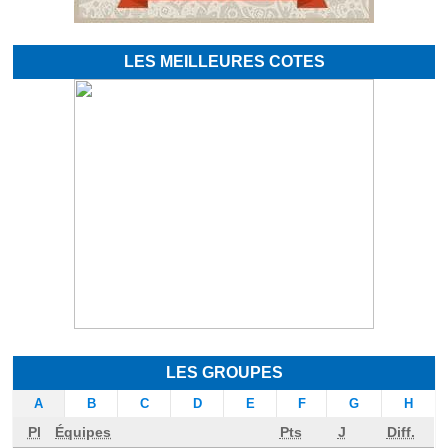
LES MEILLEURES COTES
LES GROUPES
A
B
C
D
E
F
G
H
Pl
Équipes
Pts
J
Diff.