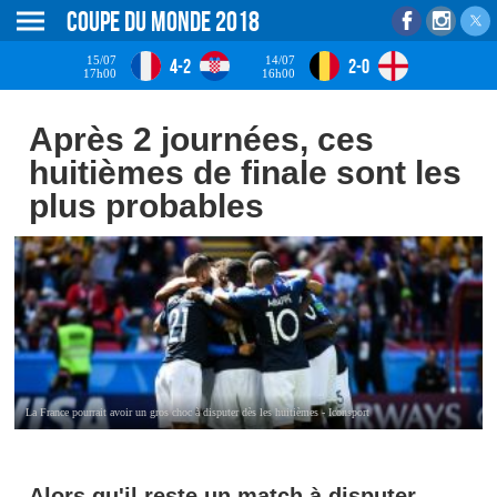
Coupe du monde 2018
15/07
14/07
4-2
2-0
17h00
16h00
Après 2 journées, ces
huitièmes de finale sont les
plus probables
La France pourrait avoir un gros choc à disputer dès les huitièmes - Iconsport
Alors qu'il reste un match à disputer