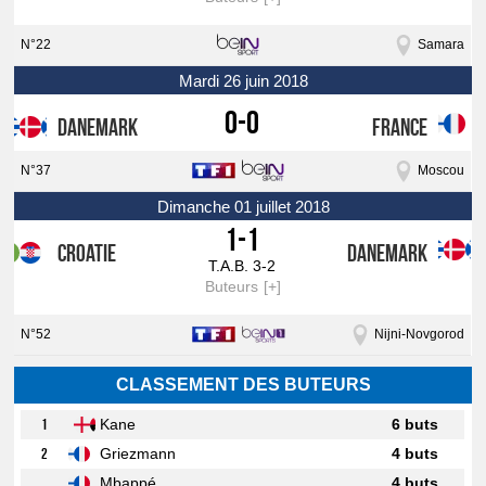
N°22
Samara
mardi 26 juin 2018
0-0
Danemark
France
N°37
Moscou
dimanche 01 juillet 2018
1-1
Croatie
Danemark
T.A.B. 3-2
Buteurs
N°52
Nijni-Novgorod
CLASSEMENT DES BUTEURS
1
Kane
6 buts
2
Griezmann
4 buts
Mbappé
4 buts