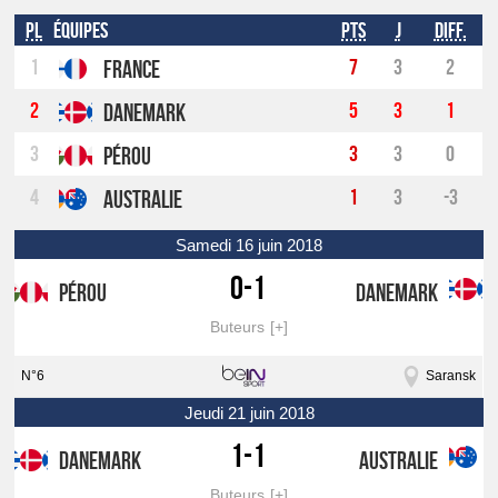
Pl
Équipes
Pts
J
Diff.
1
7
3
2
France
2
5
3
1
Danemark
3
3
3
0
Pérou
4
1
3
-3
Australie
samedi 16 juin 2018
0-1
Pérou
Danemark
Buteurs
N°6
Saransk
jeudi 21 juin 2018
1-1
Danemark
Australie
Buteurs