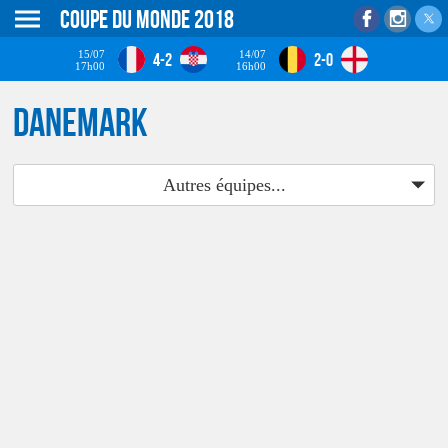
Coupe du monde 2018
15/07
14/07
4-2
2-0
17h00
16h00
Danemark
Autres équipes...