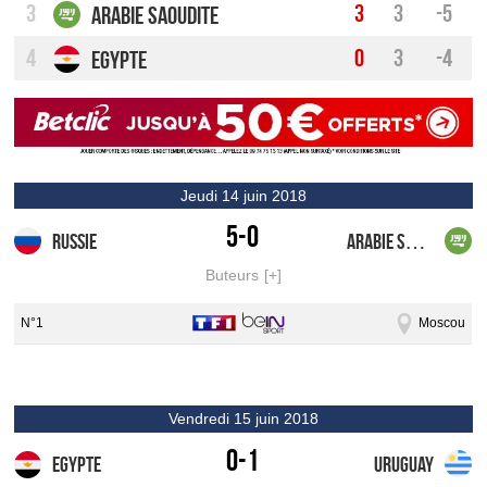
3
3
3
-5
Arabie Saoudite
4
0
3
-4
Egypte
jeudi 14 juin 2018
5-0
Russie
Arabie Saoudite
Buteurs
N°1
Moscou
vendredi 15 juin 2018
0-1
Egypte
Uruguay