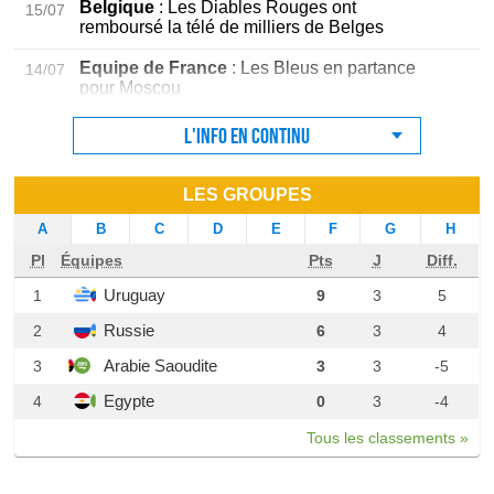
Belgique
: Les Diables Rouges ont
15/07
remboursé la télé de milliers de Belges
Equipe de France
: Les Bleus en partance
14/07
pour Moscou
L'info en continu
LES GROUPES
A
B
C
D
E
F
G
H
Pl
Équipes
Pts
J
Diff.
Uruguay
1
9
3
5
Russie
2
6
3
4
Arabie Saoudite
3
3
3
-5
Egypte
4
0
3
-4
Tous les classements »