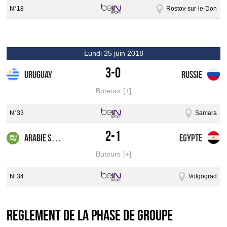
N°18
Rostov-sur-le-Don
lundi 25 juin 2018
3-0
Uruguay
Russie
Buteurs
N°33
Samara
2-1
Arabie Saoudite
Egypte
Buteurs
N°34
Volgograd
REGLEMENT DE LA PHASE DE GROUPE