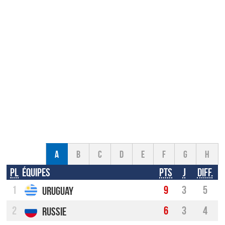
A
B
C
D
E
F
G
H
Pl
Équipes
Pts
J
Diff.
1
9
3
5
Uruguay
2
6
3
4
Russie