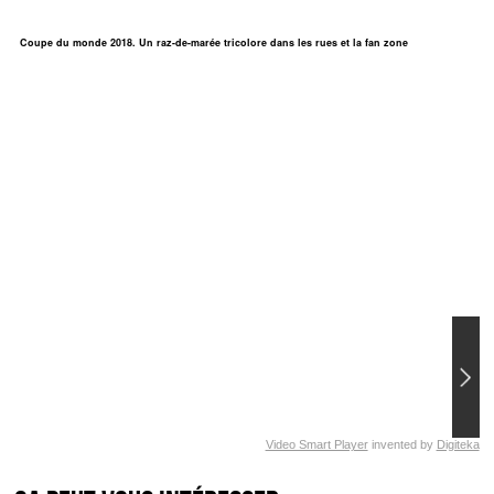
Coupe du monde 2018. Un raz-de-marée tricolore dans les rues et la fan zone
Video Smart Player
invented by
Digiteka