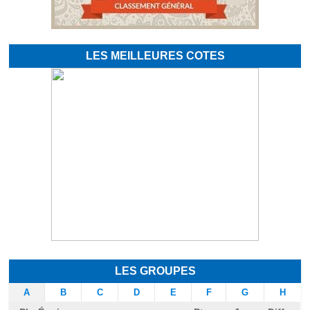
LES MEILLEURES COTES
LES GROUPES
A
B
C
D
E
F
G
H