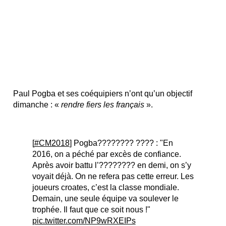
Paul Pogba et ses coéquipiers n’ont qu’un objectif
dimanche : «
rendre fiers les français
».
[
#CM2018
] Pogba???????? ???? : "En
2016, on a péché par excès de confiance.
Après avoir battu l’???????? en demi, on s’y
voyait déjà. On ne refera pas cette erreur. Les
joueurs croates, c’est la classe mondiale.
Demain, une seule équipe va soulever le
trophée. Il faut que ce soit nous !"
pic.twitter.com/NP9wRXEIPs