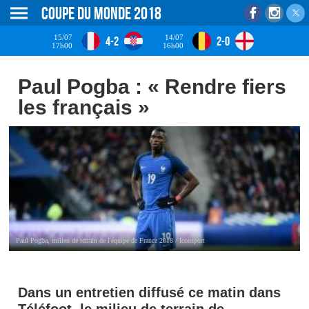
Coupe du monde 2018
15/07
14/07
4-2
2-0
17h00
16h00
Paul Pogba : « Rendre fiers
les français »
Paul Pogba, milieu de terrain de l'équipe de France 2018 / Iconsport
Dans un entretien diffusé ce matin dans