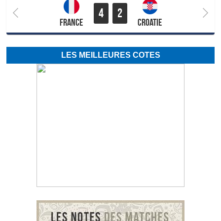
4
2
France
Croatie
LES MEILLEURES COTES