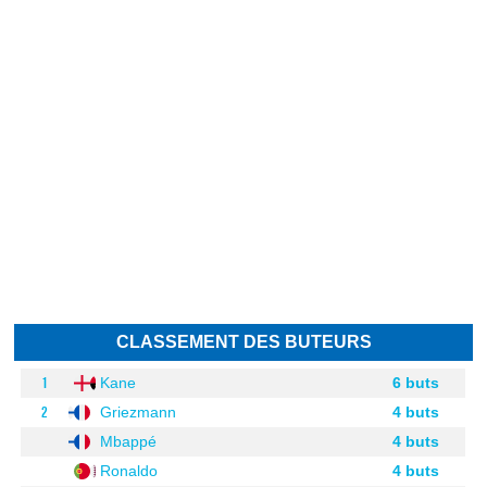
CLASSEMENT DES BUTEURS
1
Kane
6 buts
2
Griezmann
4 buts
Mbappé
4 buts
Ronaldo
4 buts