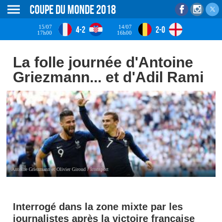
Coupe du monde 2018
15/07
14/07
4-2
2-0
17h00
16h00
La folle journée d'Antoine
Griezmann... et d'Adil Rami
Antoine Griezmann et Olivier Giroud / Iconsport
Interrogé dans la zone mixte par les
journalistes après la victoire française