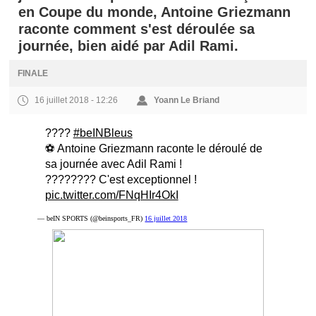
en Coupe du monde, Antoine Griezmann
raconte comment s'est déroulée sa
journée, bien aidé par Adil Rami.
FINALE
16 juillet 2018 - 12:26
Yoann Le Briand
????
#beINBleus
⚽ Antoine Griezmann raconte le déroulé de
sa journée avec Adil Rami !
???????? C'est exceptionnel !
pic.twitter.com/FNqHIr4OkI
— beIN SPORTS (@beinsports_FR)
16 juillet 2018