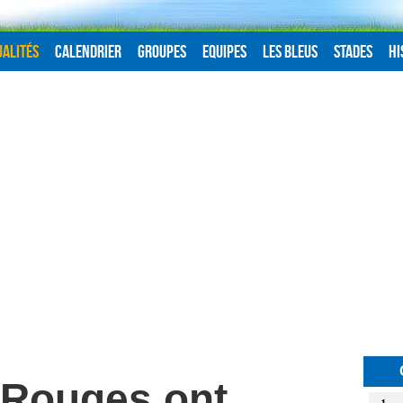
alités
Calendrier
Groupes
Equipes
Les Bleus
Stades
Hi
 Rouges ont