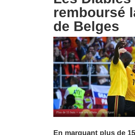
remboursé la
de Belges
Plus de 15 buts = une télé offerte… / IconSport
En marquant plus de 15