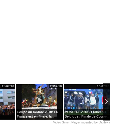
15/07/18
11/07/18
10/07/18
du
Coupe du monde 2018: La
MONDIAL-2018 - France vs
La folie du b
France est en finale, la...
Belgique : Finale de Coupe...
emparée de l
Video Smart Player
invented by
Digiteka