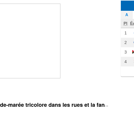
A
Pl
É
1
2
3
4
e-marée tricolore dans les rues et la fan zone