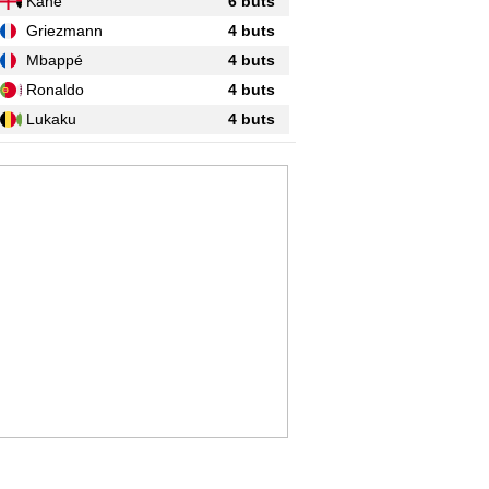
Kane
6 buts
Griezmann
4 buts
Mbappé
4 buts
Ronaldo
4 buts
Lukaku
4 buts