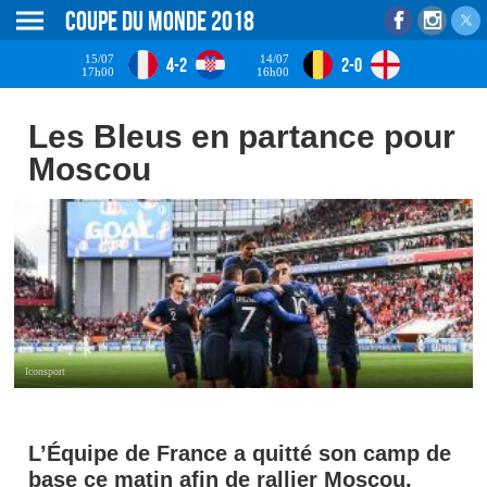
Coupe du monde 2018
15/07
14/07
4-2
2-0
17h00
16h00
Les Bleus en partance pour
Moscou
Iconsport
L’Équipe de France a quitté son camp de
base ce matin afin de rallier Moscou,