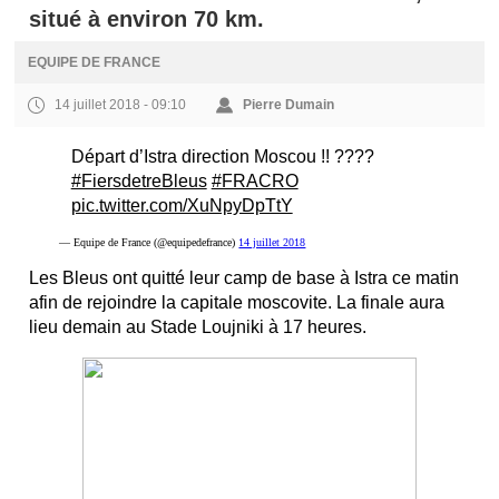
situé à environ 70 km.
EQUIPE DE FRANCE
14 juillet 2018 - 09:10
Pierre Dumain
Départ d’Istra direction Moscou !! ????
#FiersdetreBleus
#FRACRO
pic.twitter.com/XuNpyDpTtY
— Equipe de France (@equipedefrance)
14 juillet 2018
Les Bleus ont quitté leur camp de base à Istra ce matin
afin de rejoindre la capitale moscovite. La finale aura
lieu demain au Stade Loujniki à 17 heures.