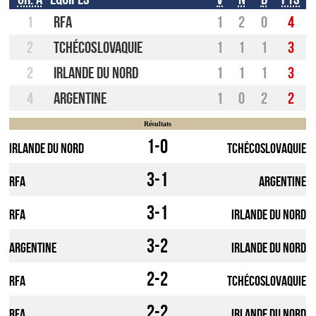
1
RFA
1
2
0
4
2
Tchécoslovaquie
1
1
1
3
2
Irlande du Nord
1
1
1
3
4
Argentine
1
0
2
2
Résultats
1-0
Irlande du Nord
Tchécoslovaquie
3-1
RFA
Argentine
3-1
RFA
Irlande du Nord
3-2
Argentine
Irlande du Nord
2-2
RFA
Tchécoslovaquie
2-2
RFA
Irlande du Nord