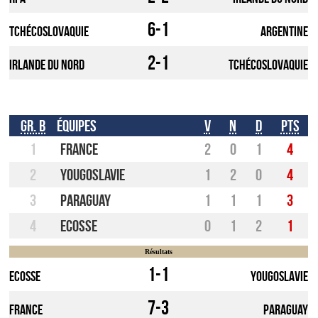
6-1
Tchécoslovaquie
Argentine
2-1
Irlande du Nord
Tchécoslovaquie
Gr. B
Équipes
V
N
D
Pts
1
France
2
0
1
4
2
Yougoslavie
1
2
0
4
3
Paraguay
1
1
1
3
4
Ecosse
0
1
2
1
Résultats
1-1
Ecosse
Yougoslavie
7-3
France
Paraguay