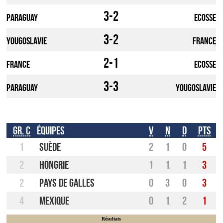
3-2
Paraguay
Ecosse
3-2
Yougoslavie
France
2-1
France
Ecosse
3-3
Paraguay
Yougoslavie
Gr. C
Équipes
V
N
D
Pts
1
Suède
2
1
0
5
2
Hongrie
1
1
1
3
2
Pays de galles
0
3
0
3
4
Mexique
0
1
2
1
Résultats