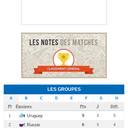
LES GROUPES
A
B
C
D
E
F
G
H
Pl
Équipes
Pts
J
Diff.
Uruguay
1
9
3
5
Russie
2
6
3
4