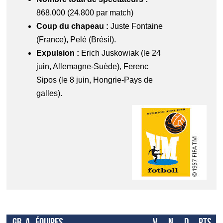
868.000 (24.800 par match)
Coup du chapeau :
Juste Fontaine
(France), Pelé (Brésil).
Expulsion :
Erich Juskowiak (le 24
juin, Allemagne-Suède), Ferenc
Sipos (le 8 juin, Hongrie-Pays de
galles).
Gr. A
Équipes
V
N
D
Pts