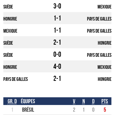
3-0
Suède
Mexique
1-1
Hongrie
pays de galles
1-1
Mexique
pays de galles
2-1
Suède
Hongrie
0-0
Suède
pays de galles
4-0
Hongrie
Mexique
2-1
pays de galles
Hongrie
Gr. D
Équipes
V
N
D
Pts
1
Brésil
2
1
0
5