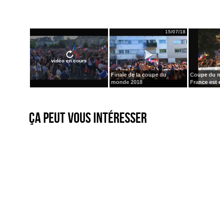
15/07/18
vidéo en cours
Finale de la coupe du
Coupe du m
monde 2018
France est e
Ça peut vous intéresser