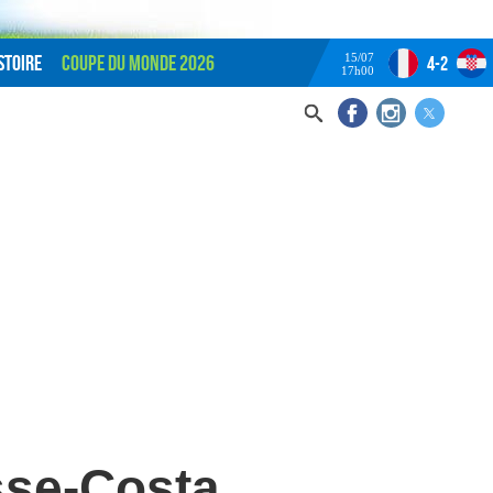
15/07
stoire
Coupe du monde 2026
4-2
17h00
sse-Costa