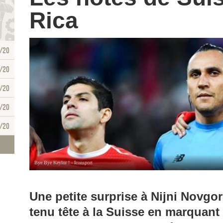
Rica
/20
/20
/20
/20
/20
Bye Bye Keylor ! - Iconsport
Une petite surprise à Nijni Novgo
tenu tête à la Suisse en marquant