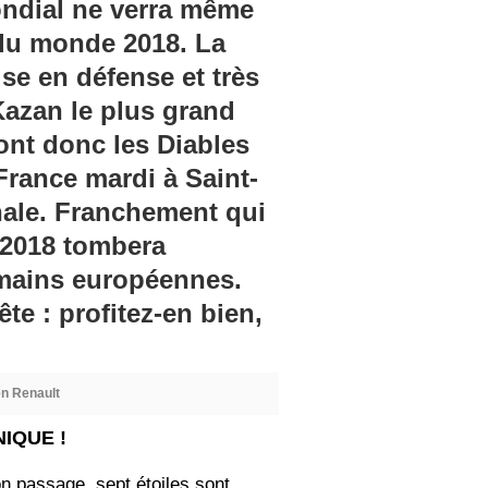
ondial ne verra même
 du monde 2018. La
se en défense et très
Kazan le plus grand
ont donc les Diables
France mardi à Saint-
nale. Franchement qui
e 2018 tombera
mains européennes.
e : profitez-en bien,
en Renault
NIQUE !
on passage, sept étoiles sont