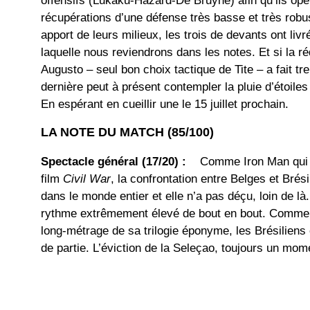
offensifs (Lukaku-Hazard-De Bruyne) afin qu’ils opèr
récupérations d’une défense très basse et très robus
apport de leurs milieux, les trois de devants ont livr
laquelle nous reviendrons dans les notes. Et si la 
Augusto – seul bon choix tactique de Tite – a fait tr
dernière peut à présent contempler la pluie d’étoiles 
En espérant en cueillir une le 15 juillet prochain.
LA NOTE DU MATCH (85/100)
Spectacle général (17/20) :
Comme Iron Man qui dé
film
Civil War
, la confrontation entre Belges et Brés
dans le monde entier et elle n’a pas déçu, loin de là
rythme extrêmement élevé de bout en bout. Comme 
long-métrage de sa trilogie éponyme, les Brésiliens o
de partie. L’éviction de la Seleçao, toujours un mom