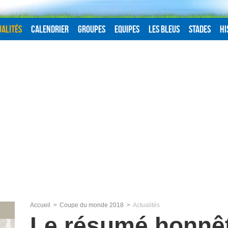
alités
Calendrier
Groupes
Equipes
Les Bleus
Stades
Hi
Accueil
Coupe du monde 2018
Actualités
Le résumé honnê