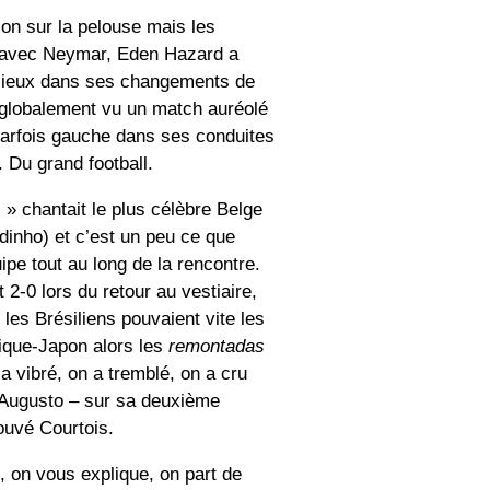
on sur la pelouse mais les
ct avec Neymar, Eden Hazard a
écieux dans ses changements de
a globalement vu un match auréolé
parfois gauche dans ses conduites
. Du grand football.
s
» chantait le plus célèbre Belge
inho) et c’est un peu ce que
ipe tout au long de la rencontre.
 2-0 lors du retour au vestiaire,
es Brésiliens pouvaient vite les
gique-Japon alors les
remontadas
a vibré, on a tremblé, on a cru
o Augusto – sur sa deuxième
rouvé Courtois.
, on vous explique, on part de