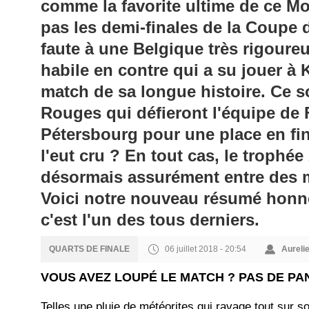
comme la favorite ultime de ce M
pas les demi-finales de la Coupe
faute à une Belgique très rigoureu
habile en contre qui a su jouer à 
match de sa longue histoire. Ce s
Rouges qui défieront l'équipe de 
Pétersbourg pour une place en fi
l'eut cru ? En tout cas, le trophé
désormais assurément entre des 
Voici notre nouveau résumé honnêt
c'est l'un des tous derniers.
06 juillet 2018 - 20:54
Aureli
QUARTS DE FINALE
VOUS AVEZ LOUPÉ LE MATCH ? PAS DE PA
Telles une pluie de météorites qui ravage tout sur s