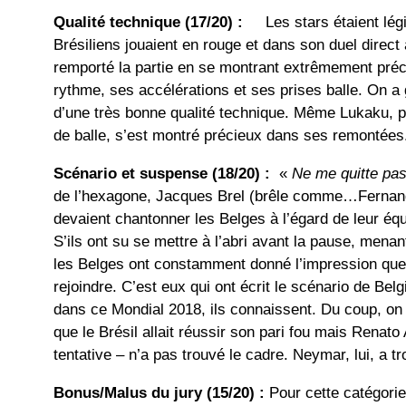
Qualité technique (17/20) :
Les stars étaient légi
Brésiliens jouaient en rouge et dans son duel dire
remporté la partie en se montrant extrêmement pr
rythme, ses accélérations et ses prises balle. On 
d’une très bonne qualité technique. Même Lukaku, 
de balle, s’est montré précieux dans ses remontées
Scénario et suspense (18/20) :
«
Ne me quitte pa
de l’hexagone, Jacques Brel (brêle comme…Fernand
devaient chantonner les Belges à l’égard de leur équ
S’ils ont su se mettre à l’abri avant la pause, menant
les Belges ont constamment donné l’impression que l
rejoindre. C’est eux qui ont écrit le scénario de Bel
dans ce Mondial 2018, ils connaissent. Du coup, on 
que le Brésil allait réussir son pari fou mais Renat
tentative – n’a pas trouvé le cadre. Neymar, lui, a t
Bonus/Malus du jury (15/20) :
Pour cette catégorie