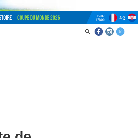
15/07
stoire
Coupe du monde 2026
4-2
17h00
te de