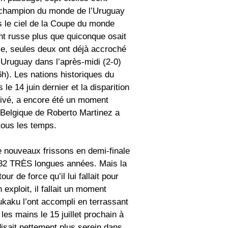
 champion du monde de l’Uruguay
ns le ciel de la Coupe du monde
ent russe plus que quiconque osait
ice, seules deux ont déjà accroché
 l’Uruguay dans l’après-midi (2-0)
6h). Les nations historiques du
e 14 juin dernier et la disparition
rivé, a encore été un moment
la Belgique de Roberto Martinez a
tous les temps.
 nouveaux frissons en demi-finale
r 32 TRÈS longues années. Mais la
our de force qu’il lui fallait pour
 exploit, il fallait un moment
ukaku l’ont accompli en terrassant
les mains le 15 juillet prochain à
disait nettement plus serein dans