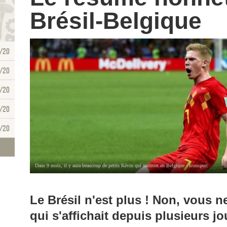
Brésil-Belgique
/20
/20
/20
/20
/20
Dans 9 mois, il y aura beaucoup de petits Kévin qui naitront en Belgique - Iconsport
Le Brésil n'est plus ! Non, vous n
qui s'affichait depuis plusieurs j