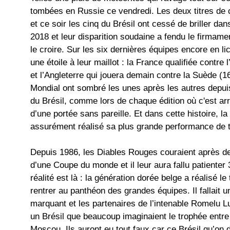
tombées en Russie ce vendredi. Les deux titres de
et ce soir les cinq du Brésil ont cessé de briller da
2018 et leur disparition soudaine a fendu le firmam
le croire. Sur les six dernières équipes encore en l
une étoile à leur maillot : la France qualifiée contre
et l’Angleterre qui jouera demain contre la Suède (1
Mondial ont sombré les unes après les autres depuis l
du Brésil, comme lors de chaque édition où c'est ar
d’une portée sans pareille. Et dans cette histoire, 
assurément réalisé sa plus grande performance de 
Depuis 1986, les Diables Rouges couraient après de
d’une Coupe du monde et il leur aura fallu patiente
réalité est là : la génération dorée belge a réalisé le t
rentrer au panthéon des grandes équipes. Il fallait un
marquant et les partenaires de l’intenable Romelu L
un Brésil que beaucoup imaginaient le trophée entre 
Moscou. Ils auront eu tout faux car ce Brésil qu’on 