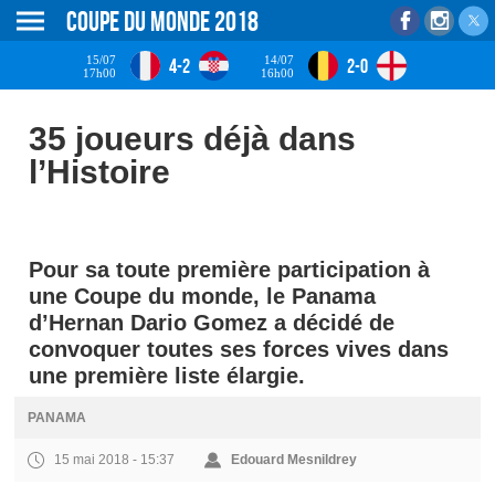
Coupe du monde 2018
15/07
14/07
4-2
2-0
17h00
16h00
35 joueurs déjà dans
l’Histoire
Pour sa toute première participation à
une Coupe du monde, le Panama
d’Hernan Dario Gomez a décidé de
convoquer toutes ses forces vives dans
une première liste élargie.
PANAMA
15 mai 2018 - 15:37
Edouard Mesnildrey