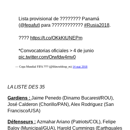
Lista provisional de ???????? Panamá
(
@fepafut
) para ????????????
#Rusia2018
.
????
https://t.co/OKkKtUNEPm
*Convocatorias oficiales > 4 de junio
pic.twitter.com/Orwfdw4mv0
— Copa Mundial FIFA ???? (@fifaworldcup_es)
14 mai 2018
LA LISTE DES 35
Gardiens :
Jaime Penedo (Dinamo Bucarest/ROU),
José Calderon (Chorillo/PAN), Alex Rodriguez (San
Francisco/USA)
Défenseurs :
Azmahar Ariano (Patriots/COL), Felipe
Baloy (Municipal/GUA), Harold Cummings (Earthquales