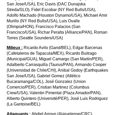
San Jose/USA), Eric Davis (DAC Dunajska
Streda/SLO), Fidel Escobar (NY Red Bulls/USA),
Adolfo Machado (Houston Dynamo/USA), Michael Amir
Murillo (NY Red Bulls/USA), Luis Ovalle
(Olimpia/HON), Francisco Palacios (San
Francisco/USA), Richar Peralta (Alliance/PAN), Roman
Torres (Seattle Sounders/USA)
Milieux :
Ricardo Avilo (Gand/BEL), Edgar Barcenas
(Cafetaleros de Tapacula/MEX), Ricardo Buitrago
(Municipal/GUA), Miguel Camargo (San Martin/PER),
Adalberto Carrasquilla (Taurus/PAN), Armando Cooper
(Universidad de Chile/CHI), Anibal Godoy (Earthquakes
San Jose/USA), Gabriel Gomez (Atlético
Bucaramanga/COL), José Gonzalez (Union
Comercio/PER), Cristian Martinez (Columbus
Crew/USA), Valentin Pimental (Plaza Amador/PAN),
Alberto Quintero (Université/PER), José Luis Rodriguez
(La Gantoise/BEL)
Attaquants :
Abdiel Arroyo (Alajuelense/CRC),