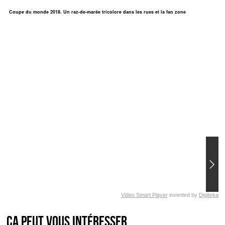
Coupe du monde 2018. Un raz-de-marée tricolore dans les rues et la fan zone
Video Smart Player
invented by
Digiteka
Ça peut vous intéresser