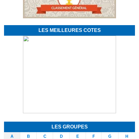
LES MEILLEURES COTES
LES GROUPES
A
B
C
D
E
F
G
H