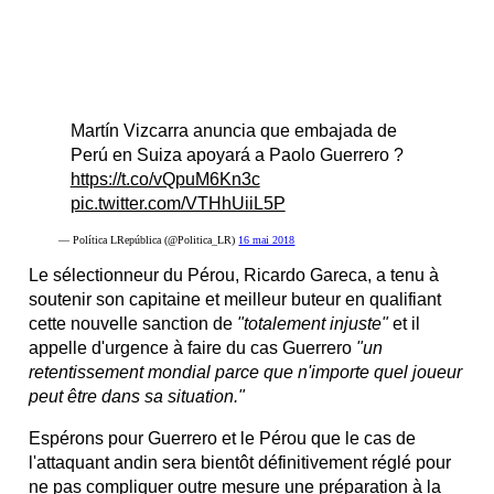
Martín Vizcarra anuncia que embajada de
Perú en Suiza apoyará a Paolo Guerrero ?
https://t.co/vQpuM6Kn3c
pic.twitter.com/VTHhUiiL5P
— Política LRepública (@Politica_LR)
16 mai 2018
Le sélectionneur du Pérou, Ricardo Gareca, a tenu à
soutenir son capitaine et meilleur buteur en qualifiant
cette nouvelle sanction de
"totalement injuste"
et il
appelle d'urgence à faire du cas Guerrero
"un
retentissement mondial parce que n'importe quel joueur
peut être dans sa situation."
Espérons pour Guerrero et le Pérou que le cas de
l'attaquant andin sera bientôt définitivement réglé pour
ne pas compliquer outre mesure une préparation à la