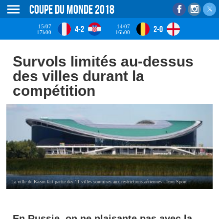
Coupe du monde 2018
15/07
14/07
4-2
2-0
17h00
16h00
Survols limités au-dessus
des villes durant la
compétition
La ville de Kazan fait partie des 11 villes soumises aux restrictions aériennes - Icon Sport
En Russie, on ne plaisante pas avec la