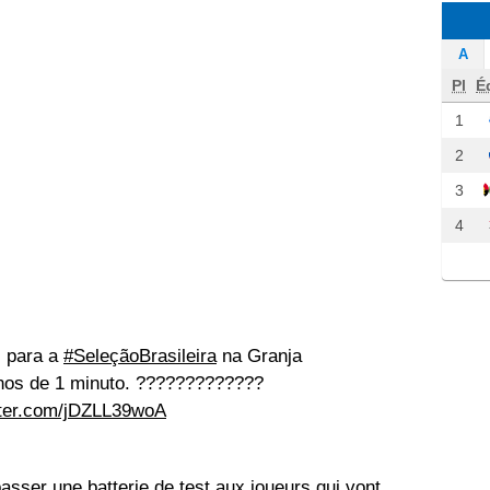
A
Pl
É
1
2
3
4
s para a
#SeleçãoBrasileira
na Granja
nos de 1 minuto. ?????????????
tter.com/jDZLL39woA
passer une batterie de test aux joueurs qui vont