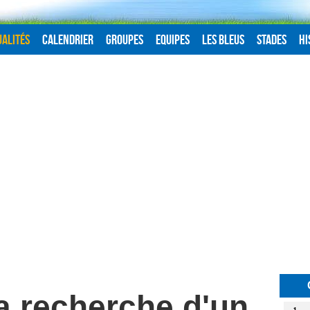
alités
Calendrier
Groupes
Equipes
Les Bleus
Stades
Hi
la recherche d'un