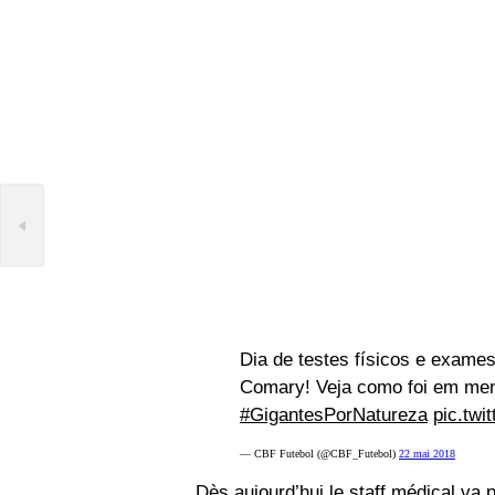
Dia de testes físicos e exame
Comary! Veja como foi em me
#GigantesPorNatureza
pic.twi
— CBF Futebol (@CBF_Futebol)
22 mai 2018
Dès aujourd’hui le staff médical va 