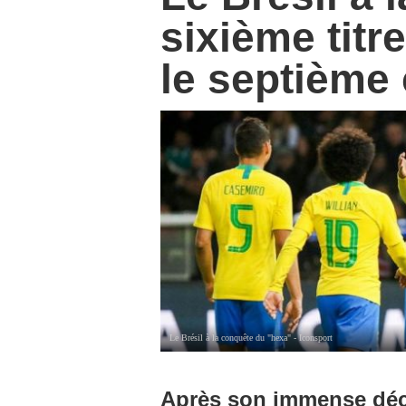
sixième titr
le septième 
Le Brésil à la conquête du "hexa" - Iconsport
Après son immense déce