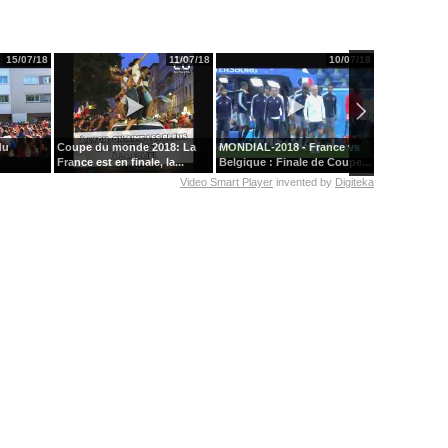
15/07/18
11/07/18
10/07/18
du
Coupe du monde 2018: La
MONDIAL-2018 - France vs
La folie du b
France est en finale, la...
Belgique : Finale de Coupe...
emparée de l
Video Smart Player
invented by
Digiteka