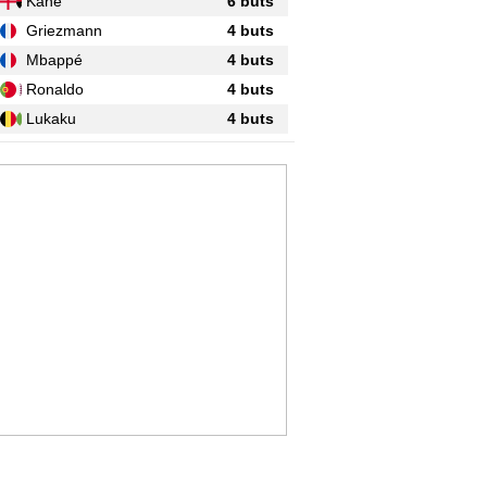
Kane
6 buts
Griezmann
4 buts
Mbappé
4 buts
Ronaldo
4 buts
Lukaku
4 buts