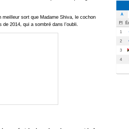
A
un meilleur sort que Madame Shiva, le cochon
Pl
É
s de 2014, qui a sombré dans l’oubli.
1
2
3
4