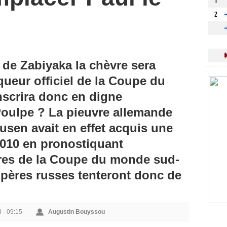
1
2
u de Zabiyaka la chèvre sera
queur officiel de la Coupe du
nscrira donc en digne
Poulpe ? La pieuvre allemande
sen avait en effet acquis une
2010 en pronostiquant
res de la Coupe du monde sud-
mpères russes tenteront donc de
 - 09:15
Augustin Bouyssou