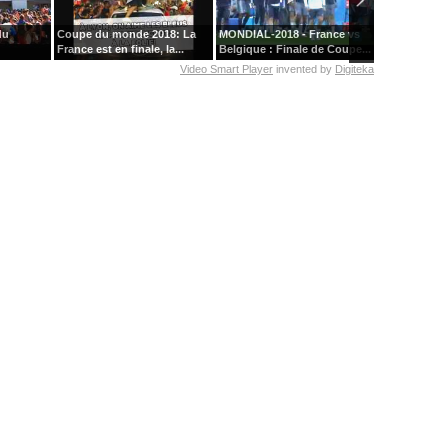
du
Coupe du monde 2018: La
MONDIAL-2018 - France vs
La folie du b
France est en finale, la...
Belgique : Finale de Coupe...
emparée de l
Video Smart Player
invented by
Digiteka