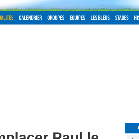
alités
Calendrier
Groupes
Equipes
Les Bleus
Stades
Hi
mplacer Paul le