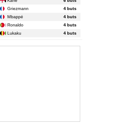
Kane
6 buts
Griezmann
4 buts
Mbappé
4 buts
Ronaldo
4 buts
Lukaku
4 buts