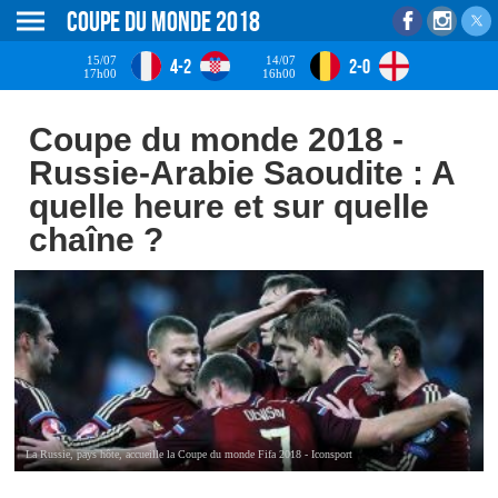
Coupe du monde 2018
15/07
14/07
4-2
2-0
17h00
16h00
Coupe du monde 2018 -
Russie-Arabie Saoudite : A
quelle heure et sur quelle
chaîne ?
La Russie, pays hôte, accueille la Coupe du monde Fifa 2018 - Iconsport