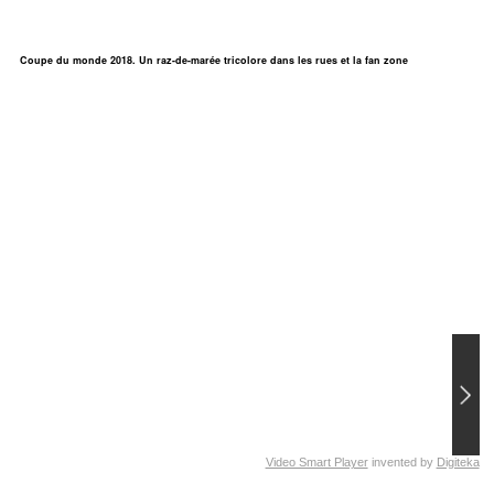
Coupe du monde 2018. Un raz-de-marée tricolore dans les rues et la fan zone
Video Smart Player
invented by
Digiteka