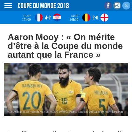
Coupe du monde 2018
15/07
14/07
4-2
2-0
17h00
16h00
Aaron Mooy : « On mérite
d’être à la Coupe du monde
autant que la France »
Mile Jedinak et ses coéquipiers sont prêts à défier la France dans une quinzaine de jour - Iconsport