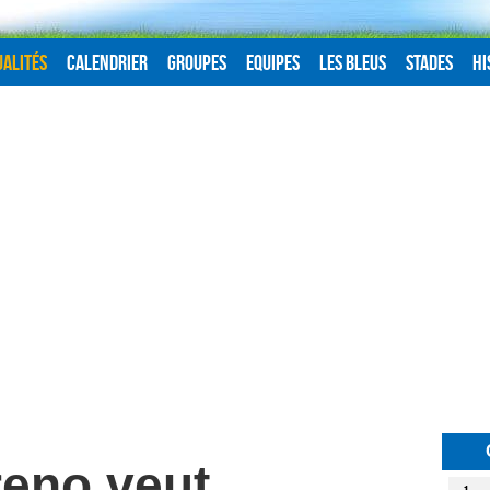
alités
Calendrier
Groupes
Equipes
Les Bleus
Stades
Hi
eno veut