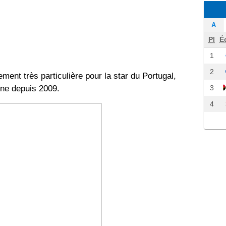
A
Pl
É
1
2
ment très particulière pour la star du Portugal,
3
gne depuis 2009.
4