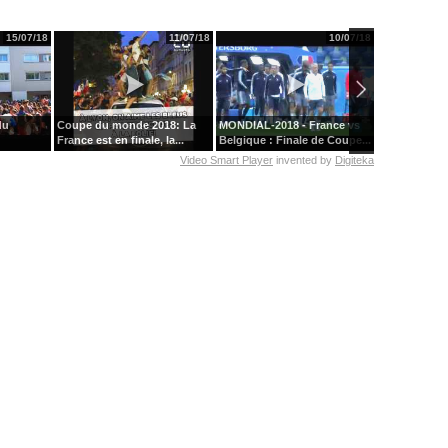
15/07/18
11/07/18
10/07/18
du
Coupe du monde 2018: La
MONDIAL-2018 - France vs
La folie du b
France est en finale, la...
Belgique : Finale de Coupe...
emparée de l
Video Smart Player
invented by
Digiteka