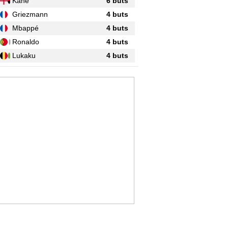
Kane
6 buts
Griezmann
4 buts
Mbappé
4 buts
Ronaldo
4 buts
Lukaku
4 buts