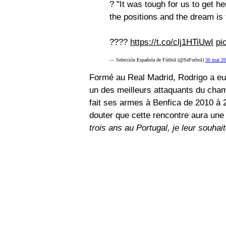
? "It was tough for us to get he
the positions and the dream is 
????
https://t.co/clj1HTiUwI
pi
— Selección Española de Fútbol (@SeFutbol)
30 mai 2
Formé au Real Madrid, Rodrigo a e
un des meilleurs attaquants du cham
fait ses armes à Benfica de 2010 à 
douter que cette rencontre aura une 
trois ans au Portugal, je leur souhai