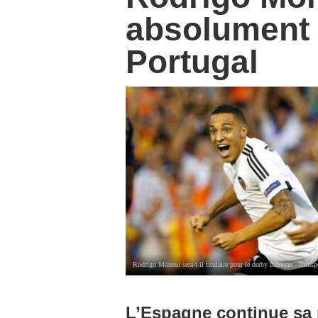
absolument 
Portugal
Rodrigo Moreno sera-t-il titulaire pour le derby Ibérique - Iconsp
L’Espagne continue sa p