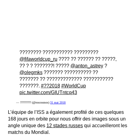
???????? ??????????? ?????????
@fifaworldcup_ru
???? ?? ?????? ?? ?????,
?? ? ? ???????! ?????
@anton_astrey
?
@olegmks
??????? ?????????? ??
??????? ?? ????????????? ???????????
???????.
#??2018
#WorldCup
pic.twitter.com/GIUTntcq43
— ????????? (@roscosmos)
31 mai 2018
L’équipe de l’ISS a également profité de ces quelques
168 jours en orbite pour nous offrir des images sous un
angle unique des
12 stades russes
qui accueilleront les
matchs du Mondial.