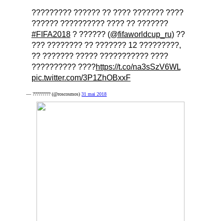
????????? ?????? ?? ???? ??????? ????
?????? ?????????? ???? ?? ???????
#FIFA2018
? ?????? (
@fifaworldcup_ru
) ??
??? ???????? ?? ??????? 12 ?????????,
?? ??????? ????? ??????????? ????
?????????? ????
https://t.co/na3sSzV6WL
pic.twitter.com/3P1ZhOBxxF
— ????????? (@roscosmos)
31 mai 2018