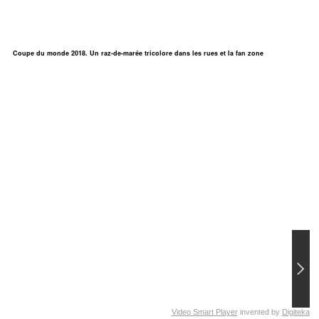
Coupe du monde 2018. Un raz-de-marée tricolore dans les rues et la fan zone
Video Smart Player
invented by
Digiteka