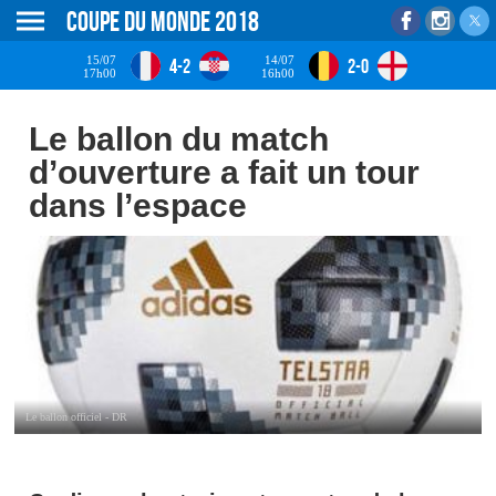
Coupe du monde 2018
15/07
14/07
4-2
2-0
17h00
16h00
Le ballon du match
d’ouverture a fait un tour
dans l’espace
Le ballon officiel - DR