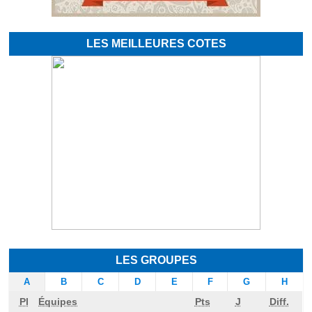
LES MEILLEURES COTES
LES GROUPES
A
B
C
D
E
F
G
H
Pl
Équipes
Pts
J
Diff.