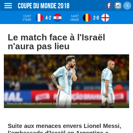
Coupe du monde 2018
15/07
14/07
4-2
2-0
17h00
16h00
Le match face à l'Israël
n'aura pas lieu
Messi et ses coéquipiers n'affronteront finalement pas Israël - Iconsport
Suite aux menaces envers Lionel Messi,