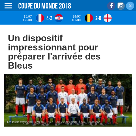
Coupe du monde 2018
15/07
14/07
4-2
2-0
17h00
16h00
Un dispositif
impressionnant pour
préparer l'arrivée des
Bleus
Les Bleus voyageront léger en Russie : tout est déja parti là-bas ! - Iconsport