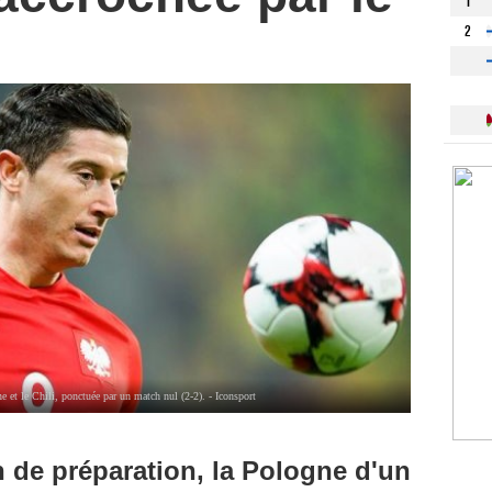
1
2
 et le Chili, ponctuée par un match nul (2-2). - Iconsport
 de préparation, la Pologne d'un