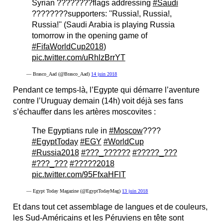
Syrian ????????flags addressing
#Saudi
????????supporters: ''Russia!, Russia!,
Russia!'' (Saudi Arabia is playing Russia
tomorrow in the opening game of
#FifaWorldCup2018
)
pic.twitter.com/uRhlzBrrYT
— Brasco_Aad (@Brasco_Aad)
14 juin 2018
Pendant ce temps-là, l’Egypte qui démarre l’aventure
contre l’Uruguay demain (14h) voit déjà ses fans
s’échauffer dans les artères moscovites :
The Egyptians rule in
#Moscow
????
#EgyptToday
#EGY
#WorldCup
#Russia2018
#???_??????
#?????_???
#???_???
#?????2018
pic.twitter.com/95FfxaHFlT
— Egypt Today Magazine (@EgyptTodayMag)
13 juin 2018
Et dans tout cet assemblage de langues et de couleurs,
les Sud-Américains et les Péruviens en tête sont