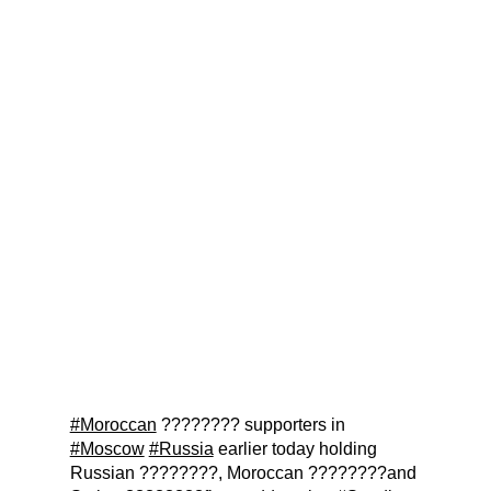
#Moroccan
???????? supporters in
#Moscow
#Russia
earlier today holding
Russian ????????, Moroccan ????????and