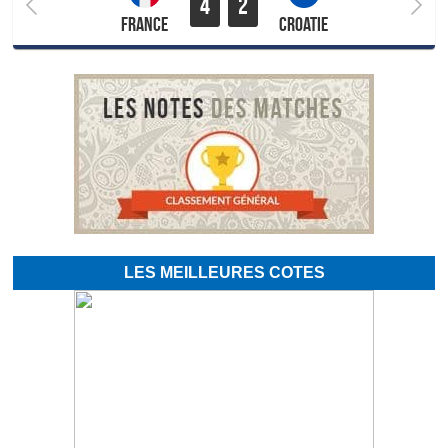
4
2
France
Croatie
LES MEILLEURES COTES