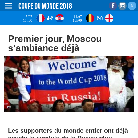
Coupe du monde 2018
15/07
14/07
4-2
2-0
17h00
16h00
Premier jour, Moscou
s’ambiance déjà
DR
Les supporters du monde entier ont déjà