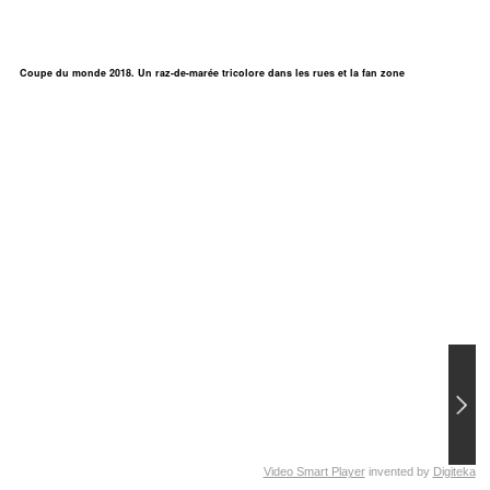
Coupe du monde 2018. Un raz-de-marée tricolore dans les rues et la fan zone
Video Smart Player
invented by
Digiteka