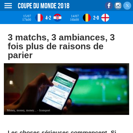
Coupe du monde 2018
15/07
14/07
4-2
2-0
17h00
16h00
3 matchs, 3 ambiances, 3
fois plus de raisons de
parier
Money, money, money... - Iconsport
Les choses sérieuses commencent. Si