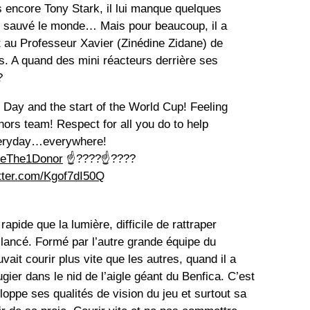
s encore Tony Stark, il lui manque quelques
re sauvé le monde… Mais pour beaucoup, il a
t au Professeur Xavier (Zinédine Zidane) de
s. A quand des mini réacteurs derrière ses
?
Day and the start of the World Cup! Feeling
ors team! Respect for all you do to help
everyday…everywhere!
eThe1Donor
☝????☝????
itter.com/Kgof7dI50Q
rapide que la lumière, difficile de rattraper
lancé. Formé par l’autre grande équipe du
ait courir plus vite que les autres, quand il a
gier dans le nid de l’aigle géant du Benfica. C’est
loppe ses qualités de vision du jeu et surtout sa