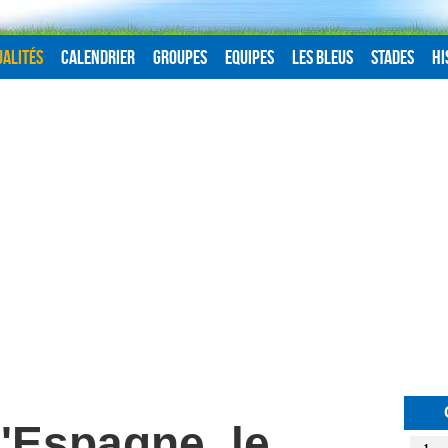
alités
Calendrier
Groupes
Equipes
Les Bleus
Stades
Hi
l'Espagne, le