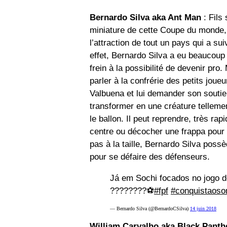
Bernardo Silva aka Ant Man
: Fils 
miniature de cette Coupe du monde, 
l’attraction de tout un pays qui a su
effet, Bernardo Silva a eu beaucoup 
frein à la possibilité de devenir pr
parler à la confrérie des petits joue
Valbuena et lui demander son soutie
transformer en une créature tellement
le ballon. Il peut reprendre, très rap
centre ou décocher une frappa pour f
pas à la taille, Bernardo Silva possè
pour se défaire des défenseurs.
Já em Sochi focados no jogo
????????⚽️
#fpf
#conquistaoso
— Bernardo Silva (@BernardoCSilva)
14 juin 2018
William Carvalho aka Black Panthe