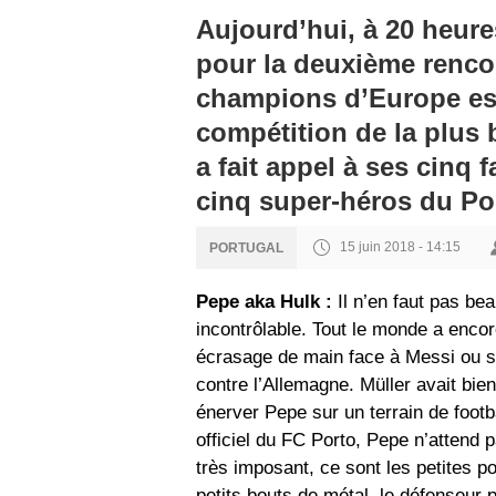
Aujourd’hui, à 20 heure
pour la deuxième renco
champions d’Europe es
compétition de la plus b
a fait appel à ses cinq 
cinq super-héros du Po
15 juin 2018 - 14:15
PORTUGAL
Pepe aka Hulk :
Il n’en faut pas be
incontrôlable. Tout le monde a enco
écrasage de main face à Messi ou so
contre l’Allemagne. Müller avait bien
énerver Pepe sur un terrain de foot
officiel du FC Porto, Pepe n’attend 
très imposant, ce sont les petites 
petits bouts de métal, le défenseur 