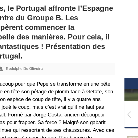
s, le Portugal affronte l’Espagne
ntre du Groupe B. Les
pèrent commencer la
elle des manières. Pour cela, il
fantastiques ! Présentation des
rtugal.
Rodolphe De Oliveira
aucoup pour que Pepe se transforme en une bête
re en tête son pétage de plomb face à Getafe, son
n espèce de coup de tête, il y a quatre ans
 joué le coup, mais c’est vrai qu’il ne faut pas
ball. Formé par Jorge Costa, ancien découpeur
pas pour frapper. Sa force ? Malgré son gabarit
pointes qui ressortent de ses chaussures. Avec ces
portugais n’a peur de rien. Pas besoin de