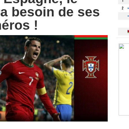
1
ra besoin de ses
2
éros !