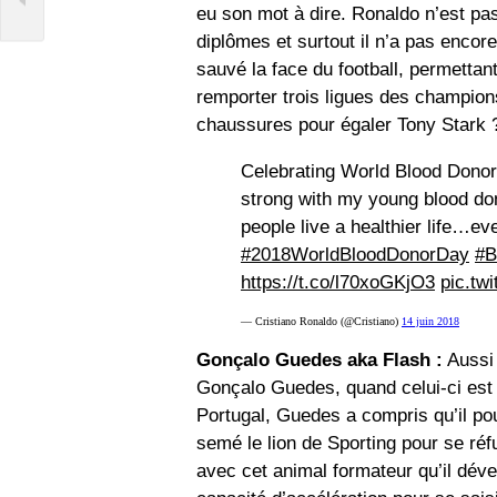
eu son mot à dire. Ronaldo n’est pa
diplômes et surtout il n’a pas enco
sauvé la face du football, permettan
remporter trois ligues des champion
chaussures pour égaler Tony Stark 
Celebrating World Blood Donor 
strong with my young blood don
people live a healthier life…
#2018WorldBloodDonorDay
#B
https://t.co/l70xoGKjO3
pic.tw
— Cristiano Ronaldo (@Cristiano)
14 juin 2018
Gonçalo Guedes aka Flash :
Aussi 
Gonçalo Guedes, quand celui-ci est 
Portugal, Guedes a compris qu’il pouv
semé le lion de Sporting pour se réfu
avec cet animal formateur qu’il déve