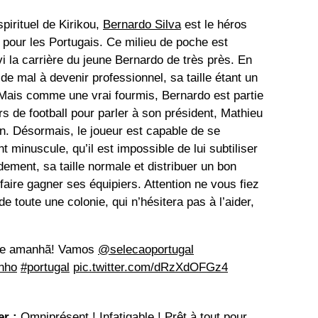
spirituel de Kirikou,
Bernardo Silva
est le héros
pour les Portugais. Ce milieu de poche est
ivi la carrière du jeune Bernardo de très près. En
de mal à devenir professionnel, sa taille étant un
o. Mais comme une vrai fourmis, Bernardo est partie
urs de football pour parler à son président, Mathieu
n. Désormais, le joueur est capable de se
 minuscule, qu’il est impossible de lui subtiliser
idement, sa taille normale et distribuer un bon
aire gagner ses équipiers. Attention ne vous fiez
de toute une colonie, qui n’hésitera pas à l’aider,
 de amanhã! Vamos
@selecaoportugal
nho
#portugal
pic.twitter.com/dRzXdOFGz4
r :
Omniprésent ! Infatigable ! Prêt à tout pour