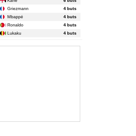
Kane
6 buts
Griezmann
4 buts
Mbappé
4 buts
Ronaldo
4 buts
Lukaku
4 buts