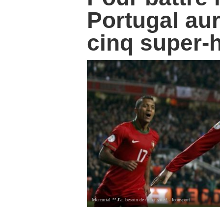
Portugal au
cinq super-h
Mercurial ?? J'ai besoin de toi et vite ! - Iconsport