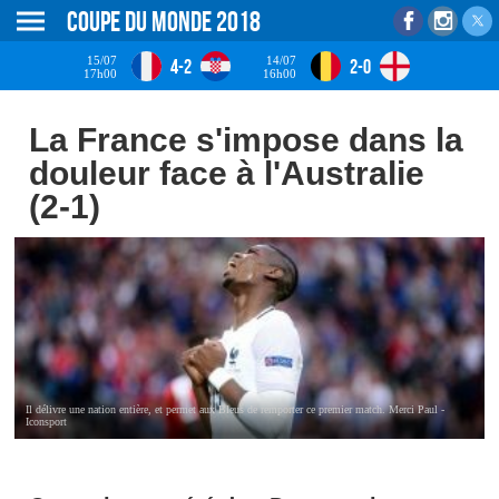
Coupe du monde 2018
15/07
14/07
4-2
2-0
17h00
16h00
La France s'impose dans la
douleur face à l'Australie
(2-1)
Il délivre une nation entière, et permet aux Bleus de remporter ce premier match. Merci Paul -
Iconsport