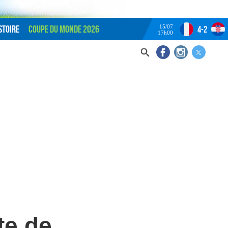
15/07
stoire
Coupe du monde 2026
4-2
17h00
te de