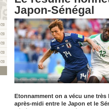
Japon-Sénégal
/20
/20
/20
/20
/20
Duel équitable, résultat équitable - Iconsport
Etonnamment on a vécu une très b
après-midi entre le Japon et le S