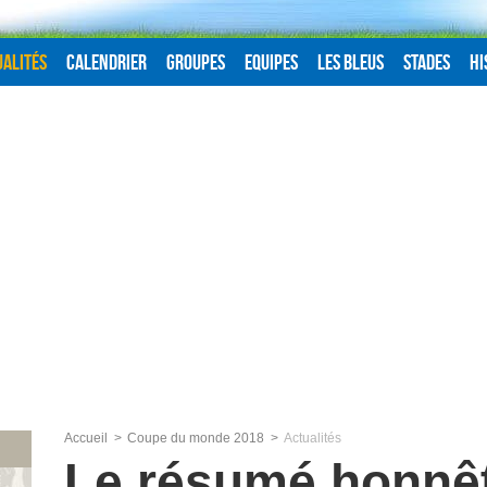
alités
Calendrier
Groupes
Equipes
Les Bleus
Stades
Hi
Accueil
Coupe du monde 2018
Actualités
Le résumé honnê