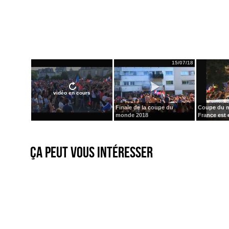
15/07/18
vidéo en cours
Finale de la coupe du
Coupe du m
monde 2018
France est e
Ça peut vous intéresser