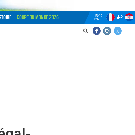
15/07
stoire
Coupe du monde 2026
4-2
17h00
égal-