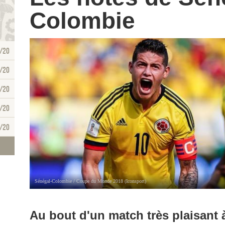
Colombie
/20
/20
/20
/20
/20
Sénégal-Colombie / Coupe du Monde 2018 (Iconsport)
Au bout d'un match très plaisant à