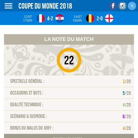
Coupe du monde 2018
15/07
14/07
4-2
2-0
17h00
16h00
LA NOTE DU MATCH
22
Spectacle général :
3
/20
Occasions et buts :
5
/20
Qualité technique :
4
/20
Scénario & Suspense :
6
/20
Bonus ou malus du jury :
4
/20