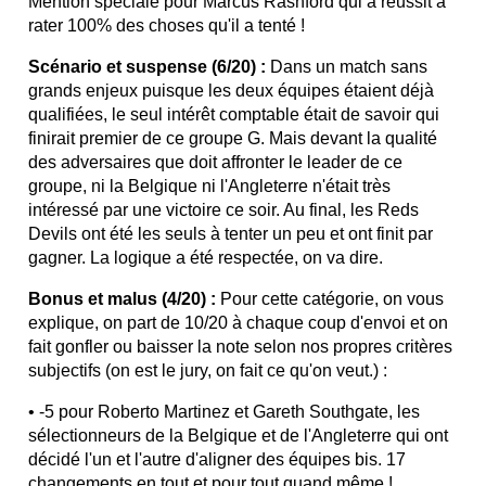
Mention spéciale pour Marcus Rashford qui a réussit à
rater 100% des choses qu'il a tenté !
Scénario et suspense (6/20) :
Dans un match sans
grands enjeux puisque les deux équipes étaient déjà
qualifiées, le seul intérêt comptable était de savoir qui
finirait premier de ce groupe G. Mais devant la qualité
des adversaires que doit affronter le leader de ce
groupe, ni la Belgique ni l'Angleterre n'était très
intéressé par une victoire ce soir. Au final, les Reds
Devils ont été les seuls à tenter un peu et ont finit par
gagner. La logique a été respectée, on va dire.
Bonus et malus (4/20) :
Pour cette catégorie, on vous
explique, on part de 10/20 à chaque coup d'envoi et on
fait gonfler ou baisser la note selon nos propres critères
subjectifs (on est le jury, on fait ce qu'on veut.) :
• -5 pour Roberto Martinez et Gareth Southgate, les
sélectionneurs de la Belgique et de l'Angleterre qui ont
décidé l'un et l'autre d'aligner des équipes bis. 17
changements en tout et pour tout quand même !