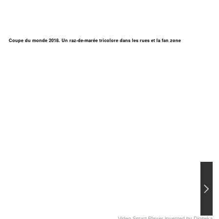
Coupe du monde 2018. Un raz-de-marée tricolore dans les rues et la fan zone
Video Smart Player
invented by
Digiteka