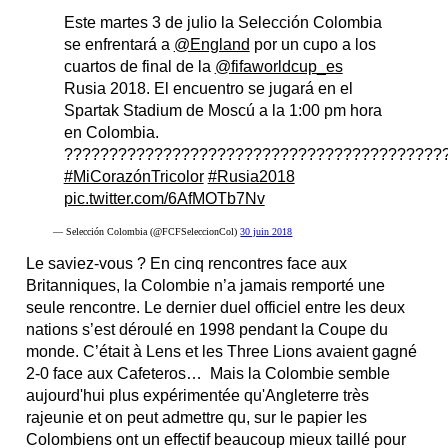
Este martes 3 de julio la Selección Colombia
se enfrentará a
@England
por un cupo a los
cuartos de final de la
@fifaworldcup_es
Rusia 2018. El encuentro se jugará en el
Spartak Stadium de Moscú a la 1:00 pm hora
en Colombia.
??????????????????????????????????????????
#MiCorazónTricolor
#Rusia2018
pic.twitter.com/6AfMOTb7Nv
— Selección Colombia (@FCFSeleccionCol)
30 juin 2018
Le saviez-vous ? En cinq rencontres face aux
Britanniques, la Colombie n’a jamais remporté une
seule rencontre. Le dernier duel officiel entre les deux
nations s’est déroulé en 1998 pendant la Coupe du
monde. C’était à Lens et les Three Lions avaient gagné
2-0 face aux Cafeteros… Mais la Colombie semble
aujourd'hui plus expérimentée qu'Angleterre très
rajeunie et on peut admettre qu, sur le papier les
Colombiens ont un effectif beaucoup mieux taillé pour