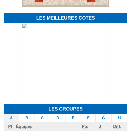
LES MEILLEURES COTES
LES GROUPES
A
B
C
D
E
F
G
H
Pl
Équipes
Pts
J
Diff.