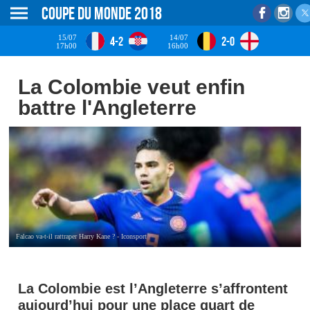
Coupe du monde 2018
15/07
14/07
4-2
2-0
17h00
16h00
La Colombie veut enfin
battre l'Angleterre
Falcao va-t-il rattraper Harry Kane ? - Iconsport
La Colombie est l’Angleterre s’affrontent
aujourd’hui pour une place quart de