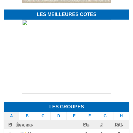
LES MEILLEURES COTES
LES GROUPES
A
B
C
D
E
F
G
H
Pl
Équipes
Pts
J
Diff.