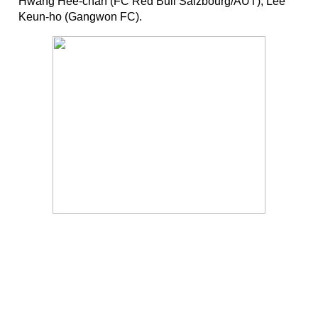
Hwang Hee-chan (FC Red Bull Salzbourg/AUT), Lee
Keun-ho (Gangwon FC).