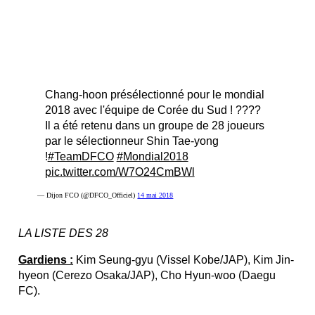
Chang-hoon présélectionné pour le mondial
2018 avec l'équipe de Corée du Sud ! ????
Il a été retenu dans un groupe de 28 joueurs
par le sélectionneur Shin Tae-yong
!
#TeamDFCO
#Mondial2018
pic.twitter.com/W7O24CmBWl
— Dijon FCO (@DFCO_Officiel)
14 mai 2018
LA LISTE DES 28
Gardiens :
Kim Seung-gyu (Vissel Kobe/JAP), Kim Jin-
hyeon (Cerezo Osaka/JAP), Cho Hyun-woo (Daegu
FC).