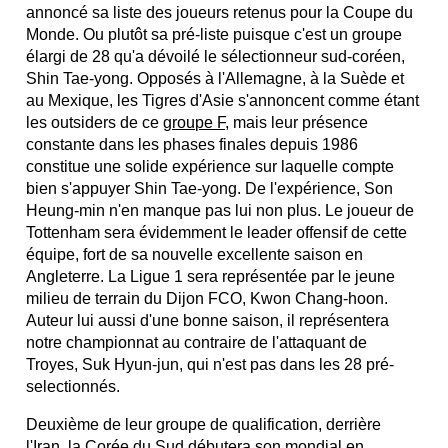
annoncé sa liste des joueurs retenus pour la Coupe du
Monde. Ou plutôt sa pré-liste puisque c'est un groupe
élargi de 28 qu'a dévoilé le sélectionneur sud-coréen,
Shin Tae-yong. Opposés à l'Allemagne, à la Suède et
au Mexique, les Tigres d'Asie s'annoncent comme étant
les outsiders de ce
groupe F
, mais leur présence
constante dans les phases finales depuis 1986
constitue une solide expérience sur laquelle compte
bien s'appuyer Shin Tae-yong. De l'expérience, Son
Heung-min n'en manque pas lui non plus. Le joueur de
Tottenham sera évidemment le leader offensif de cette
équipe, fort de sa nouvelle excellente saison en
Angleterre. La Ligue 1 sera représentée par le jeune
milieu de terrain du Dijon FCO, Kwon Chang-hoon.
Auteur lui aussi d'une bonne saison, il représentera
notre championnat au contraire de l'attaquant de
Troyes, Suk Hyun-jun, qui n'est pas dans les 28 pré-
selectionnés.
Deuxième de leur groupe de qualification, derrière
l'Iran, la Corée du Sud débutera son mondial en