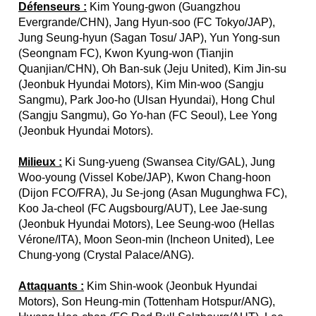
Défenseurs :
Kim Young-gwon (Guangzhou
Evergrande/CHN), Jang Hyun-soo (FC Tokyo/JAP),
Jung Seung-hyun (Sagan Tosu/ JAP), Yun Yong-sun
(Seongnam FC), Kwon Kyung-won (Tianjin
Quanjian/CHN), Oh Ban-suk (Jeju United), Kim Jin-su
(Jeonbuk Hyundai Motors), Kim Min-woo (Sangju
Sangmu), Park Joo-ho (Ulsan Hyundai), Hong Chul
(Sangju Sangmu), Go Yo-han (FC Seoul), Lee Yong
(Jeonbuk Hyundai Motors).
Milieux :
Ki Sung-yueng (Swansea City/GAL), Jung
Woo-young (Vissel Kobe/JAP), Kwon Chang-hoon
(Dijon FCO/FRA), Ju Se-jong (Asan Mugunghwa FC),
Koo Ja-cheol (FC Augsbourg/AUT), Lee Jae-sung
(Jeonbuk Hyundai Motors), Lee Seung-woo (Hellas
Vérone/ITA), Moon Seon-min (Incheon United), Lee
Chung-yong (Crystal Palace/ANG).
Attaquants :
Kim Shin-wook (Jeonbuk Hyundai
Motors), Son Heung-min (Tottenham Hotspur/ANG),