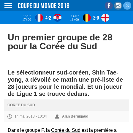
Coupe du monde 2018
15/07
14/07
4-2
2-0
17h00
16h00
Un premier groupe de 28
pour la Corée du Sud
Le sélectionneur sud-coréen, Shin Tae-
yong, a dévoilé ce matin une pré-liste de
28 joueurs pour le mondial. Et un joueur
de Ligue 1 se trouve dedans.
CORÉE DU SUD
14 mai 2018 - 10:04
Alan Bernigaud
Dans le groupe F, la
Corée du Sud
est la première a