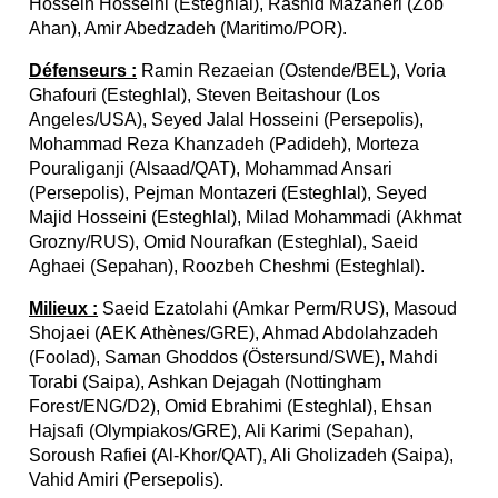
Hossein Hosseini (Esteghlal), Rashid Mazaheri (Zob
Ahan), Amir Abedzadeh (Maritimo/POR).
Défenseurs :
Ramin Rezaeian (Ostende/BEL), Voria
Ghafouri (Esteghlal), Steven Beitashour (Los
Angeles/USA), Seyed Jalal Hosseini (Persepolis),
Mohammad Reza Khanzadeh (Padideh), Morteza
Pouraliganji (Alsaad/QAT), Mohammad Ansari
(Persepolis), Pejman Montazeri (Esteghlal), Seyed
Majid Hosseini (Esteghlal), Milad Mohammadi (Akhmat
Grozny/RUS), Omid Nourafkan (Esteghlal), Saeid
Aghaei (Sepahan), Roozbeh Cheshmi (Esteghlal).
Milieux :
Saeid Ezatolahi (Amkar Perm/RUS), Masoud
Shojaei (AEK Athènes/GRE), Ahmad Abdolahzadeh
(Foolad), Saman Ghoddos (Östersund/SWE), Mahdi
Torabi (Saipa), Ashkan Dejagah (Nottingham
Forest/ENG/D2), Omid Ebrahimi (Esteghlal), Ehsan
Hajsafi (Olympiakos/GRE), Ali Karimi (Sepahan),
Soroush Rafiei (Al-Khor/QAT), Ali Gholizadeh (Saipa),
Vahid Amiri (Persepolis).