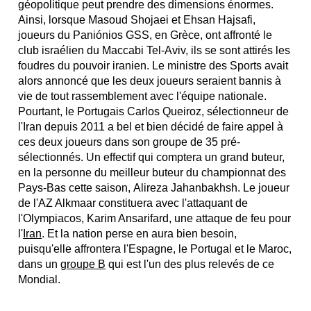
géopolitique peut prendre des dimensions énormes.
Ainsi, lorsque Masoud Shojaei et Ehsan Hajsafi,
joueurs du Paniónios GSS, en Grèce, ont affronté le
club israélien du Maccabi Tel-Aviv, ils se sont attirés les
foudres du pouvoir iranien. Le ministre des Sports avait
alors annoncé que les deux joueurs seraient bannis à
vie de tout rassemblement avec l'équipe nationale.
Pourtant, le Portugais Carlos Queiroz, sélectionneur de
l'Iran depuis 2011 a bel et bien décidé de faire appel à
ces deux joueurs dans son groupe de 35 pré-
sélectionnés. Un effectif qui comptera un grand buteur,
en la personne du meilleur buteur du championnat des
Pays-Bas cette saison, Alireza Jahanbakhsh. Le joueur
de l'AZ Alkmaar constituera avec l'attaquant de
l'Olympiacos, Karim Ansarifard, une attaque de feu pour
l'
Iran
. Et la nation perse en aura bien besoin,
puisqu'elle affrontera l'Espagne, le Portugal et le Maroc,
dans un
groupe B
qui est l'un des plus relevés de ce
Mondial.