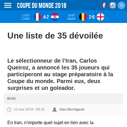
Coupe du monde 2018
15/07
14/07
4-2
2-0
17h00
16h00
Une liste de 35 dévoilée
Le sélectionneur de l'Iran, Carlos
Queiroz, a annoncé les 35 joueurs qui
participeront au stage préparatoire à la
Coupe du monde. Parmi eux, deux
surprises et un goleador.
IRAN
15 mai 2018 - 08:32
Alan Bernigaud
En Iran, n'importe quel sujet en lien avec la