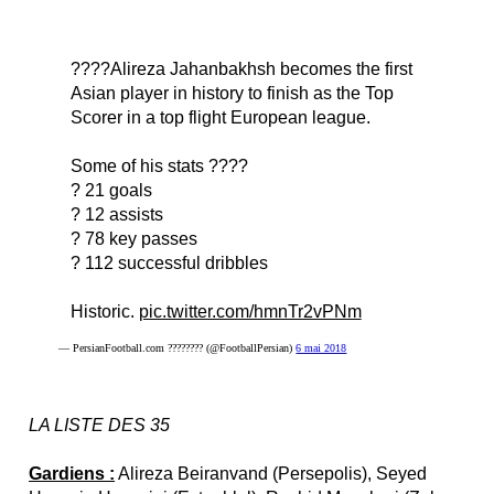
????Alireza Jahanbakhsh becomes the first
Asian player in history to finish as the Top
Scorer in a top flight European league.
Some of his stats ????
? 21 goals
? 12 assists
? 78 key passes
? 112 successful dribbles
Historic.
pic.twitter.com/hmnTr2vPNm
— PersianFootball.com ???????? (@FootballPersian)
6 mai 2018
LA LISTE DES 35
Gardiens :
Alireza Beiranvand (Persepolis), Seyed