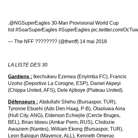
.@NGSuperEagles 30-Man Provisional World Cup
list #SoarSuperEagles #SuperEagles pic.twitter.com/OcT
— The NFF ???????? (@thenff) 14 mai 2018
LA LISTE DES 30
Gardiens :
Ikechukwu Ezenwa (Enyimba FC), Francis
Uzoho (Deportivo La Corogne, ESP), Daniel Akpeyi
(Chippa United, AFS), Dele Ajiboye (Plateau United).
Défenseurs :
Abdullahi Shehu (Bursaspor, TUR),
Tyronne Ebuehi (Ado Den Haag, P-B), Olaoluwa Aina
(Hull City, ANG), Elderson Echiejile (Cercle Bruges,
BEL), Brian Idowu (Amkar Perm, RUS), Chidozie
Awaziem (Nantes), William Ekong (Bursaspor, TUR),
Leon Balogun (Mayence, ALL), Kenneth Omeruo