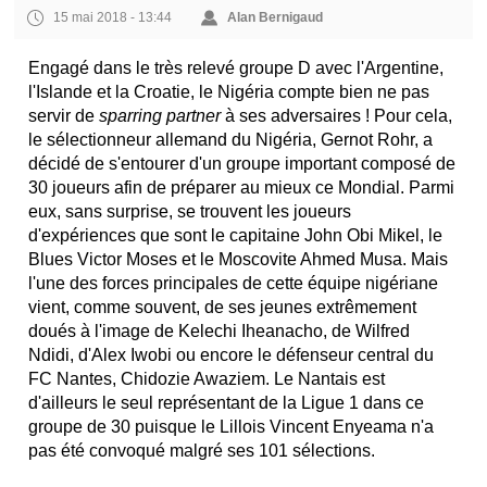
15 mai 2018 - 13:44
Alan Bernigaud
Engagé dans le très relevé groupe D avec l'Argentine,
l'Islande et la Croatie, le Nigéria compte bien ne pas
servir de
sparring partner
à ses adversaires ! Pour cela,
le sélectionneur allemand du Nigéria, Gernot Rohr, a
décidé de s'entourer d'un groupe important composé de
30 joueurs afin de préparer au mieux ce Mondial. Parmi
eux, sans surprise, se trouvent les joueurs
d'expériences que sont le capitaine John Obi Mikel, le
Blues Victor Moses et le Moscovite Ahmed Musa. Mais
l'une des forces principales de cette équipe nigériane
vient, comme souvent, de ses jeunes extrêmement
doués à l'image de Kelechi Iheanacho, de Wilfred
Ndidi, d'Alex Iwobi ou encore le défenseur central du
FC Nantes, Chidozie Awaziem. Le Nantais est
d'ailleurs le seul représentant de la Ligue 1 dans ce
groupe de 30 puisque le Lillois Vincent Enyeama n'a
pas été convoqué malgré ses 101 sélections.