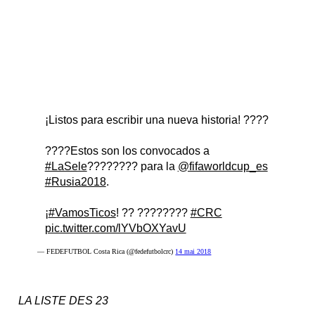
¡Listos para escribir una nueva historia! ????
????Estos son los convocados a
#LaSele
???????? para la
@fifaworldcup_es
#Rusia2018
.
¡
#VamosTicos
! ?? ????????
#CRC
pic.twitter.com/lYVbOXYavU
— FEDEFUTBOL Costa Rica (@fedefutbolcrc)
14 mai 2018
LA LISTE DES 23