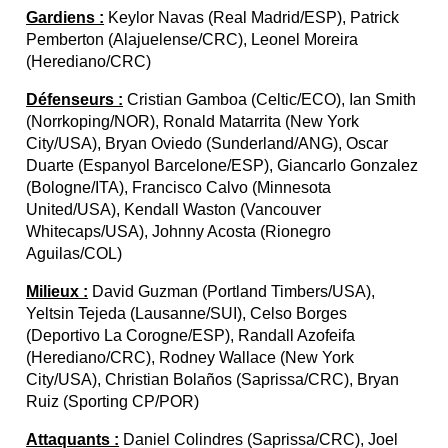
Gardiens :
Keylor Navas (Real Madrid/ESP), Patrick
Pemberton (Alajuelense/CRC), Leonel Moreira
(Herediano/CRC)
Défenseurs :
Cristian Gamboa (Celtic/ECO), Ian Smith
(Norrkoping/NOR), Ronald Matarrita (New York
City/USA), Bryan Oviedo (Sunderland/ANG), Oscar
Duarte (Espanyol Barcelone/ESP), Giancarlo Gonzalez
(Bologne/ITA), Francisco Calvo (Minnesota
United/USA), Kendall Waston (Vancouver
Whitecaps/USA), Johnny Acosta (Rionegro
Aguilas/COL)
Milieux :
David Guzman (Portland Timbers/USA),
Yeltsin Tejeda (Lausanne/SUI), Celso Borges
(Deportivo La Corogne/ESP), Randall Azofeifa
(Herediano/CRC), Rodney Wallace (New York
City/USA), Christian Bolaños (Saprissa/CRC), Bryan
Ruiz (Sporting CP/POR)
Attaquants :
Daniel Colindres (Saprissa/CRC), Joel