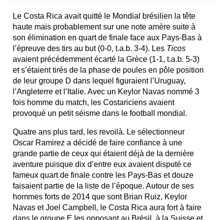
Le Costa Rica avait quitté le Mondial brésilien la tête
haute mais probablement sur une note amère suite à
son élimination en quart de finale face aux Pays-Bas à
l’épreuve des tirs au but (0-0, t.a.b. 3-4). Les
Ticos
avaient précédemment écarté la Grèce (1-1, t.a.b. 5-3)
et s’étaient tirés de la phase de poules en pôle position
de leur groupe D dans lequel figuraient l’Uruguay,
l’Angleterre et l’Italie. Avec un Keylor Navas nommé 3
fois homme du match, les Costariciens avaient
provoqué un petit séisme dans le football mondial.
Quatre ans plus tard, les revoilà. Le sélectionneur
Oscar Ramirez a décidé de faire confiance à une
grande partie de ceux qui étaient déjà de la dernière
aventure puisque dix d’entre eux avaient disputé ce
fameux quart de finale contre les Pays-Bas et douze
faisaient partie de la liste de l’époque. Autour de ses
hommes forts de 2014 que sont Brian Ruiz, Keylor
Navas et Joel Campbell, le Costa Rica aura fort à faire
dans le
groupe E
les opposant au Brésil, à la Suisse et