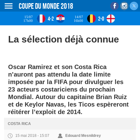
Coupe du monde 2018
15/07
14/07
4-2
2-0
17h00
16h00
La sélection déjà connue
Oscar Ramirez et son Costa Rica
n’auront pas attendu la date limite
imposée par la FIFA pour divulguer les
23 acteurs costariciens du prochain
Mondial. Autour du capitaine Brian Ruiz
et de Keylor Navas, les Ticos espèreront
réitérer l’exploit de 2014.
COSTA RICA
15 mai 2018 - 15:07
Edouard Mesnildrey