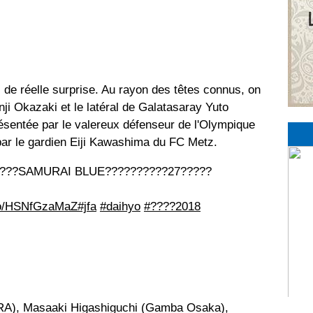
pas de réelle surprise. Au rayon des têtes connus, on
nji Okazaki et le latéral de Galatasaray Yuto
ésentée par le valereux défenseur de l'Olympique
 par le gardien Eiji Kawashima du FC Metz.
????SAMURAI BLUE??????????27?????
.co/HSNfGzaMaZ
#jfa
#daihyo
#????2018
RA), Masaaki Higashiguchi (Gamba Osaka),