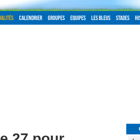
alités
Calendrier
Groupes
Equipes
Les Bleus
Stades
Hi
e 27 pour