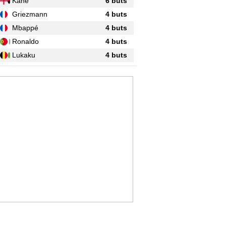
Kane
6 buts
Griezmann
4 buts
Mbappé
4 buts
Ronaldo
4 buts
Lukaku
4 buts