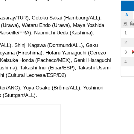
A
asaray/TUR), Gotoku Sakai (Hambourg/ALL),
Pl
É
 (Urawa), Wataru Endo (Urawa), Maya Yoshida
Marseille/FRA), Naomichi Ueda (Kashima).
1
2
/ALL), Shinji Kagawa (Dortmund/ALL), Gaku
3
 Aoyama (Hiroshima), Hotaru Yamaguchi (Cerezo
 Keisuke Honda (Pacheco/MEX), Genki Haraguchi
4
ashima), Takashi Inui (Eibar/ESP), Takashi Usami
hi (Cultural Leonesa/ESP/D2)
ster/ANG), Yuya Osako (Brême/ALL), Yoshinori
(Stuttgart/ALL).