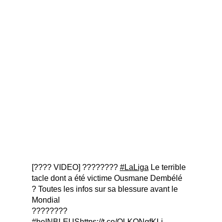
[???? VIDEO] ????????
#LaLiga
Le terrible
tacle dont a été victime Ousmane Dembélé
? Toutes les infos sur sa blessure avant le
Mondial
????????
#beINBLEUS
https://t.co/QLKONqfKLi