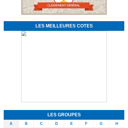
LES MEILLEURES COTES
LES GROUPES
A
B
C
D
E
F
G
H