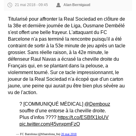
21 mai 2018 - 09:45
Alan Bernigaud
Titularisé pour affronter la Real Sociedad en clôture de
la 38e et dernière journée de Liga, Ousmane Dembélé
s'est offert une belle frayeur. L'attaquant du FC
Barcelone n'a pas terminé la rencontre puisqu'il a été
contraint de sortir à la 53e minute de jeu après un tacle
grossier. Sans réelle raison, à la 42e minute, le
défenseur Raul Navas a écrasé la cheville droite du
Français qui, en se plantant dans la pelouse, a
violemment tourné. Sur ce tacle impressionnannt, le
joueur de la Real Sociedad n'a écopé que d'un carton
jaune, une peine qui aurait pu être bien plus sévère au
vu de l'action.
? [COMMUNIQUÉ MÉDICAL]
@Dembouz
souffre d'une entorse à la cheville droite.
Plus d'infos ????
https://t.co/ESBfX1IoUV
pic.twitter.com/45vnxpmFzO
— FC Barcelona (@fcbarcelona_fra)
20 mai 2018