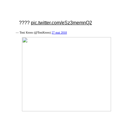
????
pic.twitter.com/eSz3memnQ2
— Toni Kroos (@ToniKroos)
27 mai 2018