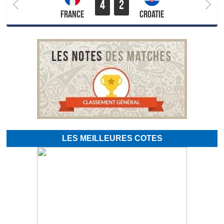
4
2
France
Croatie
LES MEILLEURES COTES