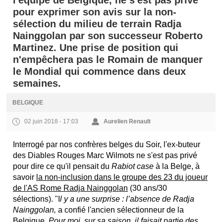
l'équipe de Belgique, ne s'est pas privé
pour exprimer son avis sur la non-
sélection du milieu de terrain Radja
Nainggolan par son successeur Roberto
Martinez. Une prise de position qui
n'empêchera pas le Romain de manquer
le Mondial qui commence dans deux
semaines.
BELGIQUE
02 juin 2018 - 17:03
Aurelien Renault
Interrogé par nos confrères belges du Soir, l'ex-buteur
des Diables Rouges Marc Wilmots ne s'est pas privé
pour dire ce qu'il pensait du
Rabiot case
à la Belge, à
savoir
la non-inclusion dans le groupe des 23 du joueur
de l'AS Rome Radja Nainggolan
(30 ans/30
sélections). "I
l y a une surprise : l’absence de Radja
Nainggolan,
a confié l'ancien sélectionneur de la
Belgique
. Pour moi, sur sa saison, il faisait partie des