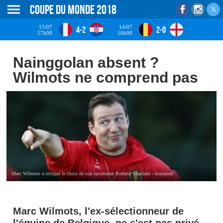
Coupe du monde 2018
15/07
14/07
4-2
2-0
17h00
16h00
Nainggolan absent ?
Wilmots ne comprend pas
Marc Wilmots a critiqué le choix de son successeur Roberto Martinez - Iconsport
Marc Wilmots, l'ex-sélectionneur de