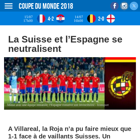
Coupe du monde 2018
15/07
14/07
4-2
2-0
17h00
16h00
La Suisse et l’Espagne se
neutralisent
Même avec une équipe remaniée, l'Espagne conserve son invincibilité - Iconsport
A Villareal, la Roja n’a pu faire mieux que
1-1 face à de vaillants Suisses. Un