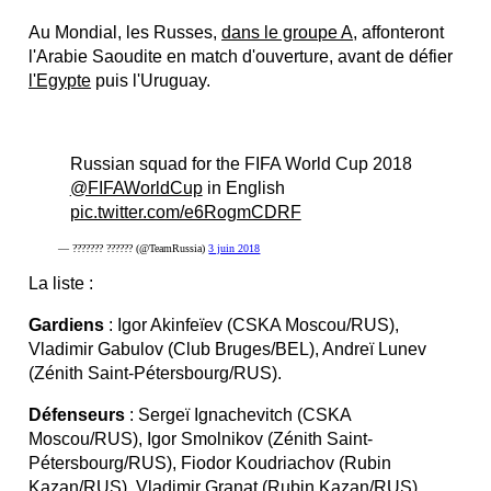
Au Mondial, les Russes,
dans le groupe A
, affonteront
l'Arabie Saoudite en match d'ouverture, avant de défier
l'Egypte
puis l'Uruguay.
Russian squad for the FIFA World Cup 2018
@FIFAWorldCup
in English
pic.twitter.com/e6RogmCDRF
— ??????? ?????? (@TeamRussia)
3 juin 2018
La liste :
Gardiens
: Igor Akinfeïev (CSKA Moscou/RUS),
Vladimir Gabulov (Club Bruges/BEL), Andreï Lunev
(Zénith Saint-Pétersbourg/RUS).
Défenseurs
: Sergeï Ignachevitch (CSKA
Moscou/RUS), Igor Smolnikov (Zénith Saint-
Pétersbourg/RUS), Fiodor Koudriachov (Rubin
Kazan/RUS), Vladimir Granat (Rubin Kazan/RUS),