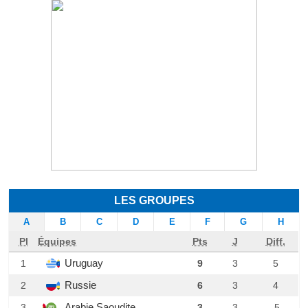
LES GROUPES
A
B
C
D
E
F
G
H
Pl
Équipes
Pts
J
Diff.
Uruguay
1
9
3
5
Russie
2
6
3
4
Arabie Saoudite
3
3
3
-5