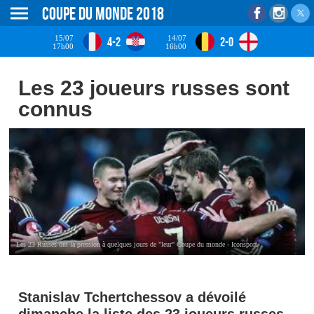
Coupe du monde 2018
15/07
14/07
4-2
2-0
17h00
16h00
Les 23 joueurs russes sont
connus
Les 23 Russes ont la pression à quelques jours de "leur" Coupe du monde - Iconsport
Stanislav Tchertchessov a dévoilé