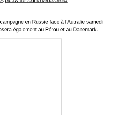
SA
pic.twitter.com/rxeb57JBBJ
a campagne en Russie
face à l'Autralie
samedi
posera également au Pérou et au Danemark.