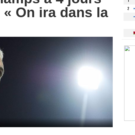
1
 « On ira dans la
2