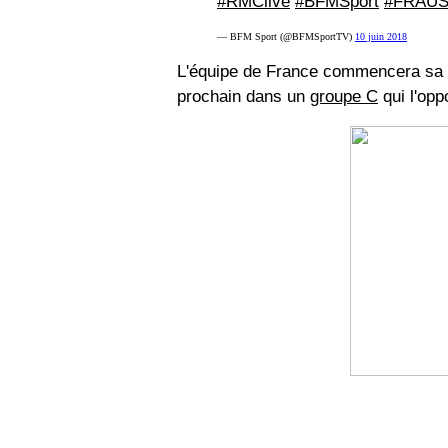
#RMClive
#BFMSport
#FRAU
— BFM Sport (@BFMSportTV)
10 juin 2018
L'équipe de France commencera s
prochain dans un
groupe C
qui l'op