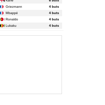
Kane
6 buts
Griezmann
4 buts
Mbappé
4 buts
Ronaldo
4 buts
Lukaku
4 buts