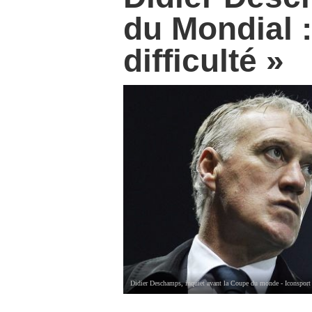
du Mondial :
difficulté »
Didier Deschamps, inquiet avant la Coupe du monde - Iconsport