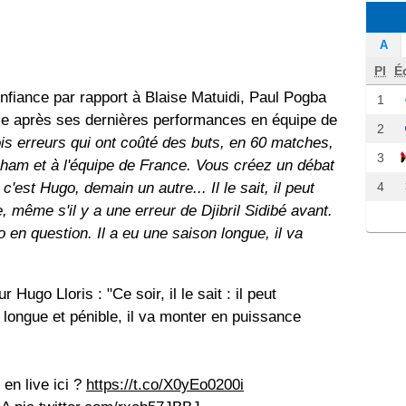
A
Pl
É
fiance par rapport à Blaise Matuidi, Paul Pogba
1
use après ses dernières performances en équipe de
2
rois erreurs qui ont coûté des buts, en 60 matches,
3
tenham et à l'équipe de France. Vous créez un débat
4
c'est Hugo, demain un autre... Il le sait, il peut
, même s'il y a une erreur de Djibril Sidibé avant.
 en question. Il a eu une saison longue, il va
ugo Lloris : "Ce soir, il le sait : il peut
n longue et pénible, il va monter en puissance
en live ici ?
https://t.co/X0yEo0200i