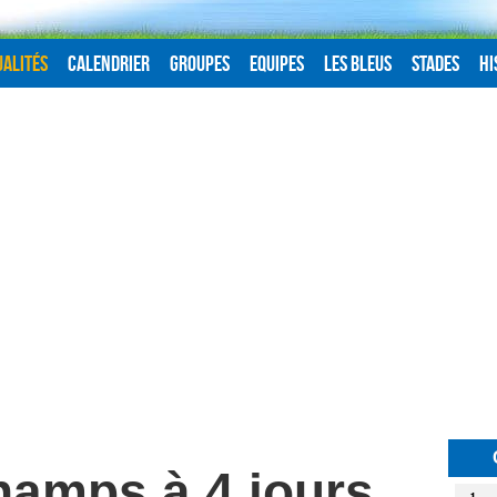
alités
Calendrier
Groupes
Equipes
Les Bleus
Stades
Hi
hamps à 4 jours