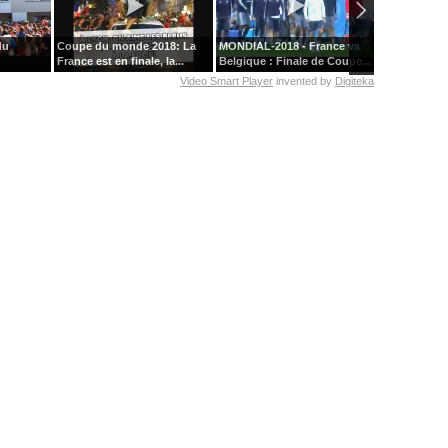
du
Coupe du monde 2018: La
MONDIAL-2018 - France vs
La folie du b
France est en finale, la...
Belgique : Finale de Coupe...
emparée de l
Video Smart Player
invented by
Digiteka