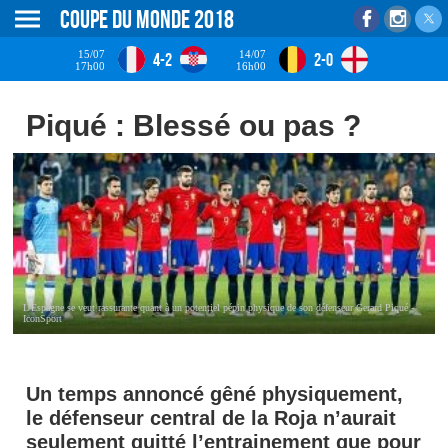
Coupe du monde 2018
15/07
14/07
4-2
2-0
17h00
16h00
Piqué : Blessé ou pas ?
L'Espagne se veut rassurante quant à un potentiel pépin physique de son défenseur Gerard Piqué -
IconSport
Un temps annoncé gêné physiquement,
le défenseur central de la Roja n’aurait
seulement quitté l’entrainement que pour