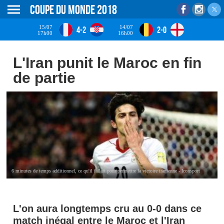
Coupe du monde 2018
15/07
14/07
4-2
2-0
17h00
16h00
L'Iran punit le Maroc en fin
de partie
6 minutes de temps additionnel, ce qu'il fallait pour permettre la victoire iranienne - Iconsport
L'on aura longtemps cru au 0-0 dans ce
match inégal entre le Maroc et l'Iran