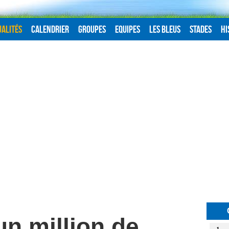
alités
Calendrier
Groupes
Equipes
Les Bleus
Stades
Hi
un million de