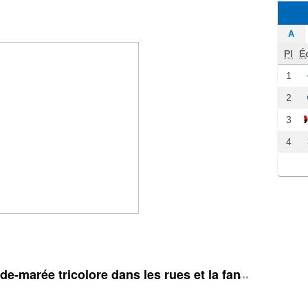
A
Pl
É
1
2
3
4
e-marée tricolore dans les rues et la fan zone