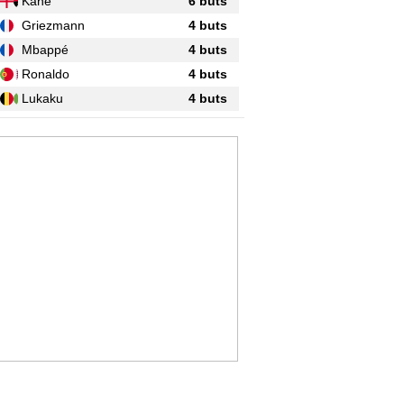
Kane
6 buts
Griezmann
4 buts
Mbappé
4 buts
Ronaldo
4 buts
Lukaku
4 buts