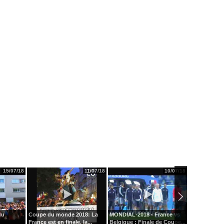
15/07/18
11/07/18
10/07/18
du
Coupe du monde 2018: La
MONDIAL-2018 - France vs
La folie du b
France est en finale, la...
Belgique : Finale de Coupe...
emparée de l