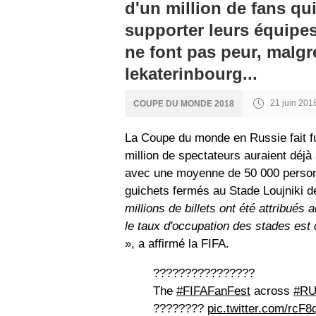
d'un million de fans qu
supporter leurs équipes
ne font pas peur, malgr
Iekaterinbourg...
21 juin 201
COUPE DU MONDE 2018
La Coupe du monde en Russie fait fu
million de spectateurs auraient déj
avec une moyenne de 50 000 personn
guichets fermés au Stade Loujniki
millions de billets ont été attribué
le taux d'occupation des stades est 
», a affirmé la FIFA.
????????????????
The
#FIFAFanFest
across
#R
????????
pic.twitter.com/rcF