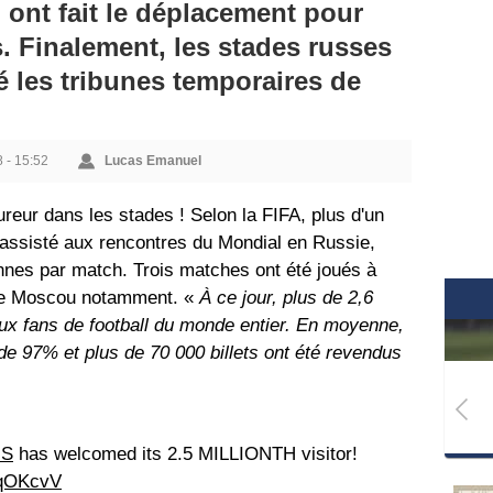
i ont fait le déplacement pour
. Finalement, les stades russes
é les tribunes temporaires de
8 - 15:52
Lucas Emanuel
reur dans les stades ! Selon la FIFA, plus d'un
à assisté aux rencontres du Mondial en Russie,
es par match. Trois matches ont été joués à
 de Moscou notamment. «
À ce jour, plus de 2,6
s aux fans de football du monde entier. En moyenne,
de 97% et plus de 70 000 billets ont été revendus
US
has welcomed its 2.5 MILLIONTH visitor!
8qOKcvV